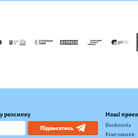
у розсилку
Наші проє
Bookmints
Підписатись
Книгоманія