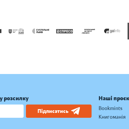
у розсилку
Наші проє
Bookmints
Підписатись
Книгоманія