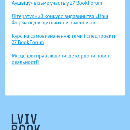
Аушвіцу» візьме участь у 27 BookForum
Літературний конкурс видавництва «Наш
Формат» для дитячих письменників
Курс на самовизначення: теми і спецпроєкти
27 BookForum
Місце для прав людини: де кордони нової
реальності?