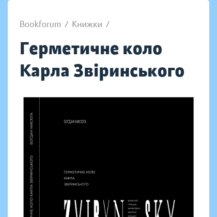
Bookforum
/
Книжки
/
Герметичне коло
Карла Звіринського