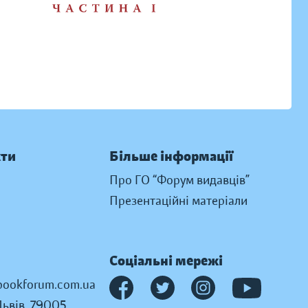
кти
Більше інформації
Про ГО “Форум видавців”
Презентаційні матеріали
Соціальні мережі
ookforum.com.ua
Львів, 79005,