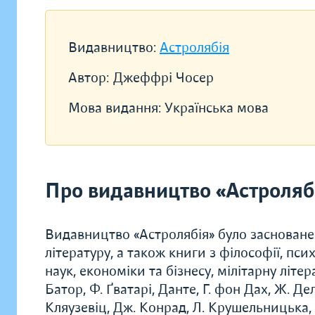
Видавництво:
Астролябія
Автор:
Джеффрі Чосер
Мова видання:
Українська мова
Про видавництво «Астроляб
Видавництво «Астролябія» було засноване
літературу, а також книги з філософії, психо
наук, економіки та бізнесу, мілітарну літе
Батор, Ф. Ґватарі, Данте, Г. фон Дах, Ж. Де
Кляузевіц, Дж. Конрад, Л. Крушельницька, Ф