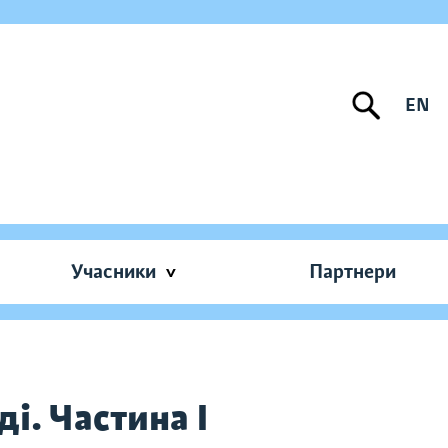
EN
Учасники
Партнери
і. Частина І