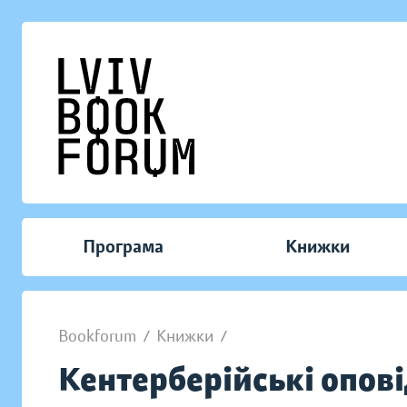
Програма
Книжки
Bookforum
/
Книжки
/
Кентерберійські оповід