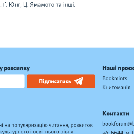
. Ґ. Юнґ, Ц. Ямамото та інші.
у розсилку
Наші проє
Bookmints
Підписатись
Книгоманія
Контакти
bookforum@b
ні на популяризацію читання, розвиток
ультурного і освітнього рівня
а/с 6644, м. 