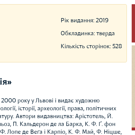
Рік видання:
2019
Обкладинка:
тверда
Кількість сторінок:
528
ія»
 2000 року у Львові і видає художню
логії, історії, археології, права, політичних
ратуру. Автори видавництва: Арістотель, Й.
льоз, П. Кальдерон де ла Барка, К. Ф. Ґ. фон
. Лопе де Веґа і Карпіо, К. Ф. Май, Ф. Ніцше,