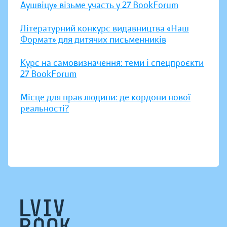
Аушвіцу» візьме участь у 27 BookForum
Літературний конкурс видавництва «Наш
Формат» для дитячих письменників
Курс на самовизначення: теми і спецпроєкти
27 BookForum
Місце для прав людини: де кордони нової
реальності?