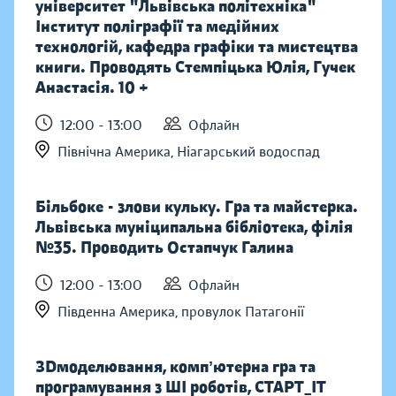
університет "Львівська політехніка"
Інститут поліграфії та медійних
технологій, кафедра графіки та мистецтва
книги. Проводять Стемпіцька Юлія, Гучек
Анастасія. 10 +
12:00 - 13:00
Офлайн
Північна Америка, Ніагарський водоспад
Більбоке - злови кульку. Гра та майстерка.
Львівська муніципальна бібліотека, філія
№35. Проводить Остапчук Галина
12:00 - 13:00
Офлайн
Південна Америка, провулок Патагонії
ЗDмоделювання, компʼютерна гра та
програмування з ШІ роботів, СТАРТ_ІТ