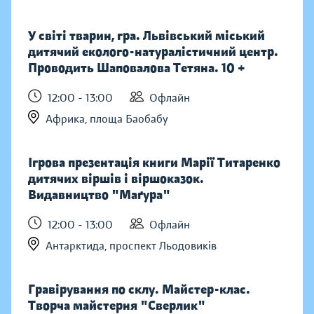
У світі тварин, гра. Львівський міський
дитячий еколого-натуралістичний центр.
Проводить Шаповалова Тетяна. 10 +
12:00 - 13:00
Офлайн
Африка, площа Баобабу
Ігрова презентація книги Марії Титаренко
дитячих віршів і віршоказок.
Видавництво "Маґура"
12:00 - 13:00
Офлайн
Антарктида, проспект Льодовиків
Гравірування по склу. Майстер-клас.
Творча майстерня "Сверлик"