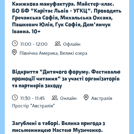
Книжкова мануфактура. Майстер-клас.
БО БФ "Карітас Львів - УГКЦ". Проводять
Гречанська Софія, Михальська Оксана,
Пашкевич Юлія, Гук Софія, Дем'янчук
Іванна. 10+
11:00 - 12:00
Офлайн
Північна Америка, Великі озера
Відкриття "Дитячого форуму. Фестивалю
промоції читання" за участі організаторів
та партнерів заходу
11:30 - 11:45
Онлайн
Австралія
Простір "Австралія"
Загублені в таборі. Велика пригода з
письменницею Настею Музиченко.