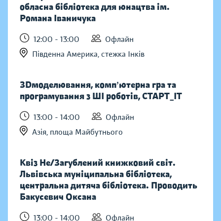
обласна бібліотека для юнацтва ім.
Романа Іваничука
12:00 - 13:00
Офлайн
Південна Америка, стежка Інків
ЗDмоделювання, компʼютерна гра та
програмування з ШІ роботів, СТАРТ_ІТ
13:00 - 14:00
Офлайн
Азія, площа Майбутнього
Квіз Не/Загублений книжковий світ.
Львівська муніципальна бібліотека,
центральна дитяча бібліотека. Проводить
Бакусевич Оксана
13:00 - 14:00
Офлайн