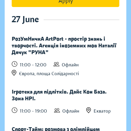
Apply
27 June
РозУмНичкА ArtPort - простір знань і
творчості. Агенція іноземних мов Наталії
Дячук "РУНА"
11:00 - 12:00
Офлайн
Європа, площа Солідарності
Ігротека для підлітків. Дайс Кон База.
Зона НРІ.
11:00 - 19:00
Офлайн
Екватор
Спорт-Тайм: розмова з олімпійцем