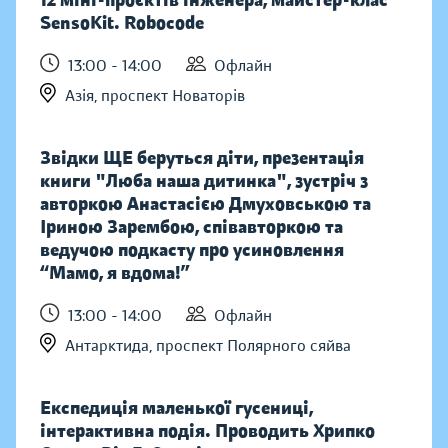
12 міні-проєктів інженера, майстер-клас
SensoKit. Robocode
13:00 - 14:00
Офлайн
Азія, проспект Новаторів
Звідки ЩЕ беруться діти, презентація
книги "Люба наша дитинка", зустріч з
авторкою Анастасією Дмуховською та
Іриною Зарембою, співавторкою та
ведучою подкасту про усиновлення
“Мамо, я вдома!”
13:00 - 14:00
Офлайн
Антарктида, проспект Полярного сяйва
Експедиція маленької гусениці,
інтерактивна подія. Проводить Хрипко