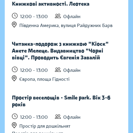
Книжкові активності. Леотека
12:00 - 13:00
Офлайн
Південна Америка, вулиця Райдужних Барв
Читанка-подорож з книжкою "Кіоск"
Анете Мелеце. Видавництво "Чорні
вівці". Проводить Євгенія Завалій
12:00 - 13:00
Офлайн
Європа, площа Гідності
Простір веселощів - Smile park. Вік 3-6
років
12:00 - 13:00
Офлайн
Простір для дошкільнят