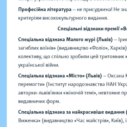
Професійна література
— не присуджена! Не зн
критеріям висококультурного видання.
Спеціальні відзнаки премії
«B
Спеціальна відзнака Малого журі (Львів)
—
Іри
загиблих воїнів» (видавництво «Фоліо», Харків
колективу, що спільно зробили цей тритомник
української війни.
Спеціальна відзнака «Місто» (Львів)
—
Оксана К
перемогти» (Інститут народознавства НАН Укра
авторки-львів’янки «жіночій темі», невтомне п
видавничих форм.
Спеціальна відзнака за найкрасивіше видання 
Виженка» (видавництво «Час майстрів», Київ), і