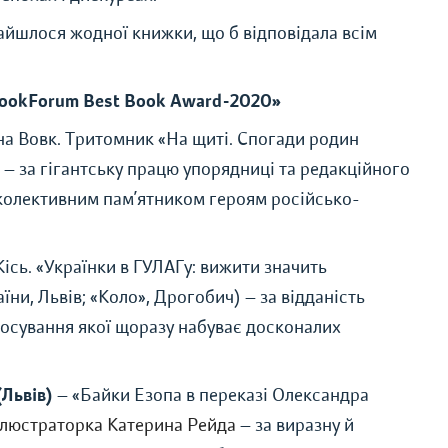
айшлося жодної книжки, що б відповідала всім
ookForum Best Book Award-2020»
на Вовк. Тритомник «На щиті. Спогади родин
)
—
за гігантську працю упорядниці та редакційного
 колективним пам’ятником героям російсько-
ісь. «Українки в ГУЛАГу: вижити значить
їни, Львів; «Коло», Дрогобич)
—
за відданість
росування якої щоразу набуває досконалих
(Львів)
—
«Байки Езопа в переказі Олександра
люстраторка Катерина Рейда
—
за виразну й