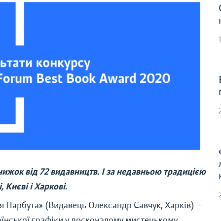
нижок від 72 видавництв. І за недавньою традицією
 Києві і Харкові.
ія Нарбута
»
(Видавець Олександр Савчук, Харків) —
аїнської графіки у досконалому мистецькому