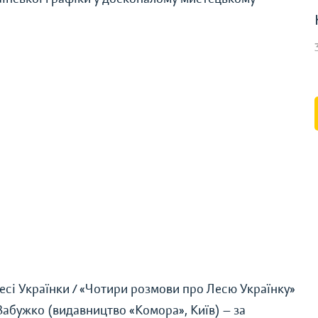
есі Українки /
«
Чотири розмови про Лесю Українку
»
Забужко (видавництво
«
Комора
»
, Київ) — за