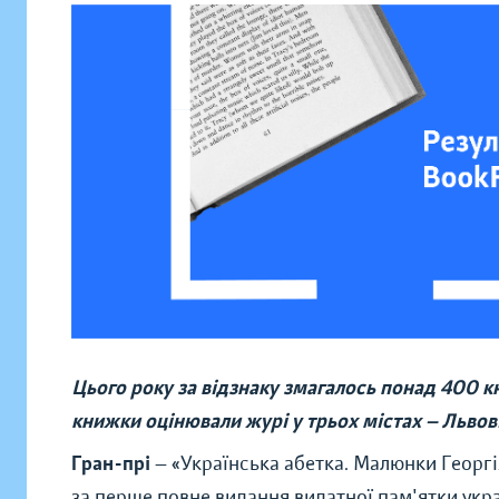
Цього року за відзнаку змагалось понад 400 к
книжки оцінювали журі у трьох містах — Львові,
Гран-прі
—
«
Українська абетка. Малюнки Георг
за перше повне видання видатної пам'ятки укр