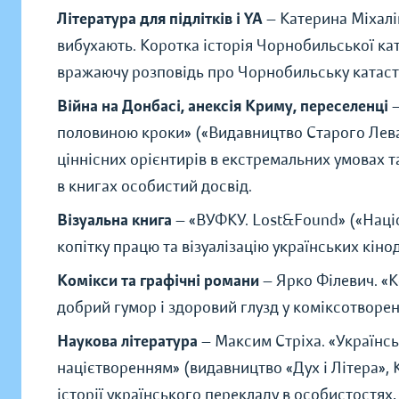
Література для підлітків і YA
— Катерина Міхалі
вибухають. Коротка історія Чорнобильської к
вражаючу розповідь про Чорнобильську катастр
Війна на Донбасі, анексія Криму, переселенці
половиною кроки
»
(
«
Видавництво Старого Лев
ціннісних орієнтирів в екстремальних умовах 
в книгах особистий досвід.
Візуальна книга
—
«
ВУФКУ. Lost&Found
»
(
«
Наці
копітку працю та візуалізацію українських кіно
Комікси та графічні романи
— Ярко Філевич.
«
К
добрий гумор і здоровий глузд у коміксотворен
Наукова література
— Максим Стріха.
«
Українсь
націєтворенням
»
(видавництво
«
Дух і Літера
»
,
історії українського перекладу в особистостях,