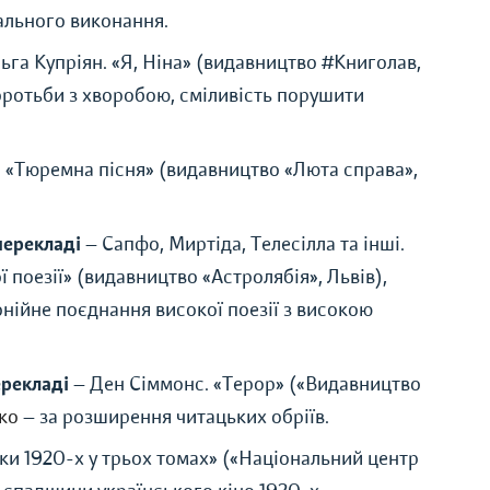
уального виконання.
ьга Купріян.
«
Я, Ніна
»
(видавництво #Книголав,
боротьби з хворобою, сміливість порушити
.
«
Тюремна пісня
»
(видавництво
«
Люта справа
»
,
перекладі
— Сапфо, Миртіда, Телесілла та інші.
 поезії
»
(видавництво
«
Астролябія
»
, Львів),
онійне поєднання високої поезії з високою
ерекладі
— Ден Сіммонс.
«
Терор
»
(
«
Видавництво
ко
— за розширення читацьких обріїв.
ки 1920-х у трьох томах
»
(
«
Національний центр