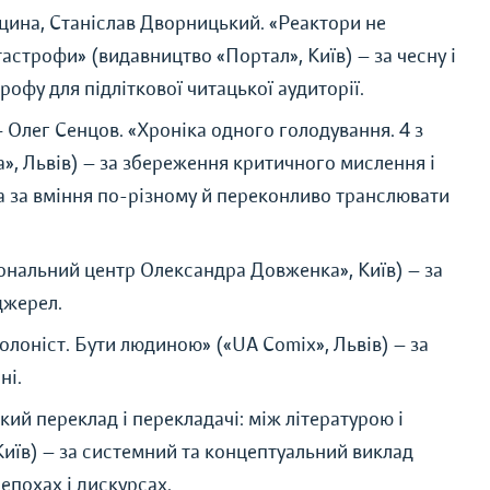
цина, Станіслав Дворницький.
«
Реактори не
атастрофи
»
(видавництво
«
Портал
»
, Київ) — за чесну і
офу для підліткової читацької аудиторії.
— Олег Сенцов.
«
Хроніка одного голодування. 4 з
а
»
, Львів) — за збереження критичного мислення і
та за вміння по-різному й переконливо транслювати
ональний центр Олександра Довженка
»
, Київ) — за
джерел.
олоніст. Бути людиною
»
(
«
UA Comix
»
, Львів) — за
ні.
кий переклад і перекладачі: між літературою і
 Київ) — за системний та концептуальний виклад
 епохах і дискурсах.