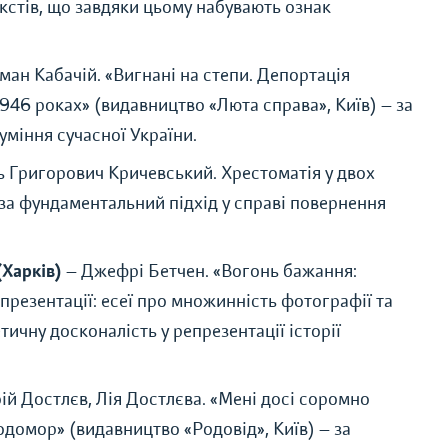
кстів, що завдяки цьому набувають ознак
ман Кабачій.
«
Вигнані на степи. Депортація
1946 роках
»
(видавництво
«
Люта справа
»
, Київ) — за
уміння сучасної України.
ь Григорович Кричевський. Хрестоматія у двох
за фундаментальний підхід у справі повернення
(Харків)
— Джефрі Бетчен.
«
Вогонь бажання:
презентації: есеї про множинність фотографії та
тетичну досконалість у репрезентації історії
ій Достлєв, Лія Достлєва.
«
Мені досі соромно
лодомор
»
(видавництво
«
Родовід
»
, Київ) — за