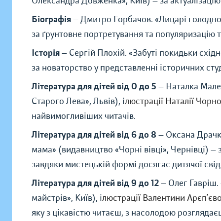
Олександра Довженка
»
, Київ) — за актуалізац
Біографія
— Дмитро Горбачов.
«
Лицарі голодно
за ґрунтовне портретування та популяризацію т
Історія
— Сергій Плохій.
«
Забуті покидьки схід
за новаторство у представленні історичних студ
Література для дітей від 0 до 5
— Наталка Мале
Старого Лева
»
, Львів), і
люстрації Наталії Чорно
найвимогливіших читачів.
Література для дітей від 6 до 8
— Оксана Драчк
мама
»
(видавництво
«
Чорні вівці
»
, Чернівці) —
завдяки мистецькій формі досягає дитячої свід
Література для дітей від 9 до 12
— Олег Гавріш.
майстрів
»
, Київ), і
люстрації Валентини Арєп’єво
яку з цікавістю читаєш, з насолодою розглядає