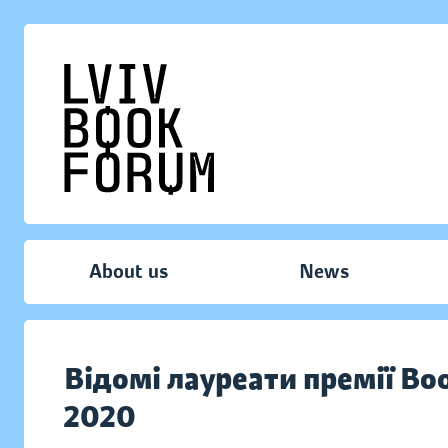
About us
News
Відомі лауреати премії Bo
2020