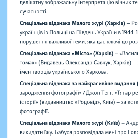
делікатну зображальну інтерпретацію вічних те
сучасності.
Спеціальна відзнака Малого журі (Харків)
— Ро
українців із Польщі на Південь України в 1944-
порушення важливої теми, яка дає ключі до роз
Спеціальна відзнака «Місто» (Харків)
—
«
Васил
томах
»
(Видавець Олександр Савчук, Харків) — 
імен творців українського Харкова.
Спеціальна відзнака за найкрасивіше видання 
зародження фотографії
»
/ Джон Тегг.
«
Тягар ре
історії
»
(видавництво
«
Родовід
»
, Київ) — за ес
фотографії.
Спеціальна відзнака Малого журі (Київ)
— Андр
викидати їжу. Бабуся розповідала мені про Го