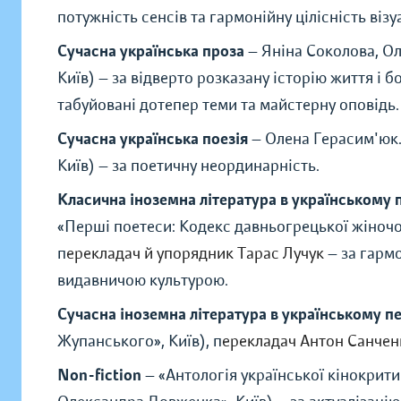
потужність сенсів та гармонійну цілісність віз
Сучасна українська проза
— Яніна Соколова, Ол
Київ) — за відверто розказану історію життя і 
табуйовані дотепер теми та майстерну оповідь.
Сучасна українська поезія
— Олена Герасим'юк
Київ) — за поетичну неординарність.
Класична іноземна література в українському 
«
Перші поетеси: Кодекс давньогрецької жіночої
п
ерекладач й упорядник Тарас Лучук
— за гарм
видавничою культурою.
Сучасна іноземна література в українському п
Жупанського
»
, Київ), п
ерекладач Антон Санчен
Non-fiction
—
«
Антологія української кінокрити