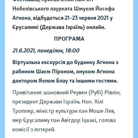
Нобелівського лауреата Шмуеля Йосефа
Аґнона
,
відбудеться
21-23 червня 2021
у
Єрусалимі (Держава Ізраїль)
онлайн.
ПРОГРАМА
21.6.2021, понеділок, 18:00
Віртуальна екскурсія до будинку Аґнона з
рабином Шаєм Піроном, онукою Аґнона
доктором Яелом Блау та іншими гостями.
Привітання: шановний Реувен (Рубі) Рівлін,
президент Держави Ізраїль Hon. Хілі
Троппер, міністр культури пан Моше Лев,
мер Єрусалиму пан Авігдор Іцхакі, голова
комісії з лотерей.