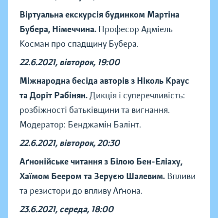
Віртуальна екскурсія будинком Мартіна
Бубера, Німеччина.
Професор Адміель
Косман про спадщину Бубера.
22.6.2021, вівторок, 19:00
Міжнародна бесіда авторів з Ніколь Краус
та Доріт Рабінян.
Дикція і суперечливість:
розбіжності батьківщини та вигнання.
Модератор: Бенджамін Балінт.
22.6.2021, вівторок, 20:30
Аґнонійське читання з Білою Бен-Еліаху,
Хаїмом Беером та Зеруєю Шалевим.
Впливи
та резистори до впливу Аґнона.
23.6.2021, середа, 18:00