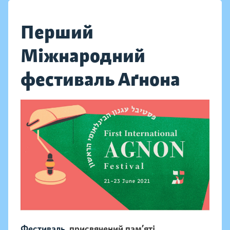
Перший
Міжнародний
фестиваль Аґнона
Фестиваль,
присвячений пам’яті