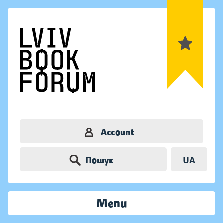
Account
Пошук
UA
Menu