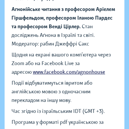
Агнонійське читання з професором Аріелем
Гіршфельдом, професором Іланою Пардес
та професором Венді Цірлер.
Стан
досліджень Аґнона в Ізраїлі та світі.
Модератор: рабин Джеффрі Сакс
Щодня на екрані вашого комп’ютера через
Zoom або на Facebook Live за
адресою
www.facebook.com/agnonhouse
Події відбуватимуться івритом або
англійською мовою з одночасним
перекладом на іншу мову.
Час згідно із ізраїльським IDT (GMT +3).
Програма у форматі pdf українською за