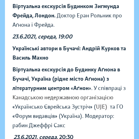
Віртуальна екскурсія Будинком Зигмунда
Фрейда, Лондон.
Доктор Еран Рольник про
Аґнона і Фрейда.
23.6.2021, середа, 19:00
Українські автори в Бучачі: Андрій Курков та
Василь Махно
Віртуальна екскурсія до Будинку Аґнона в
Бучачі, Україна (рідне місто Аґнона) з
літературним центром
«
Аґнон
».
У співпраці з
Канадською недержавною організацією
«Українсько Єврейська Зустріч» (
UJE)
та ГО
«Форум видавців» (Україна). Модератор:
рабин Джеффрі Сакс
23.6.2021, середа,
20:30