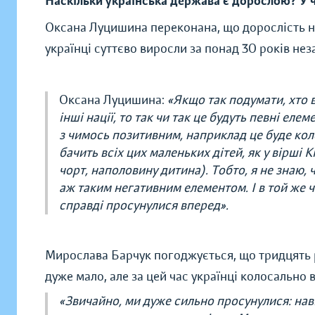
Наскільки українська держава є дорослою? У 
Оксана Луцишина переконана, що дорослість не
українці суттєво виросли за понад 30 років н
Оксана Луцишина:
«Якщо так подумати, хто 
інші нації, то так чи так це будуть певні ел
з чимось позитивним, наприклад це буде коло
бачить всіх цих маленьких дітей, як у вірші К
чорт, наполовину дитина). Тобто, я не знаю, 
аж таким негативним елементом. І в той же ча
справді просунулися вперед».
Мирослава Барчук погоджується, що тридцять 
дуже мало, але за цей час українці колосально
«Звичайно, ми дуже сильно просунулися: навіть