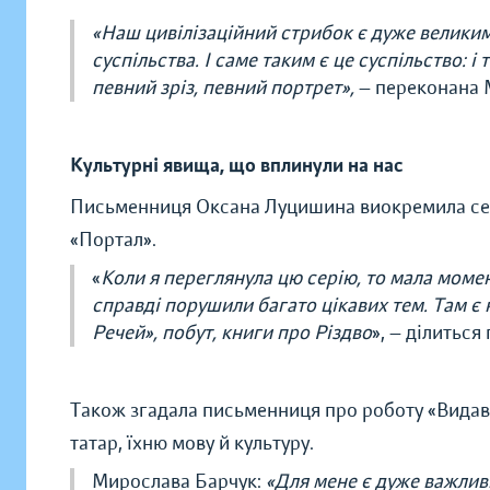
«Наш цивілізаційний стрибок є дуже великим.
суспільства. І саме таким є це суспільство: і
певний зріз, певний портрет»,
— переконана 
Культурні явища, що вплинули на нас
Письменниця Оксана Луцишина виокремила серію
«Портал».
«
Коли я переглянула цю серію, то мала момен
справді порушили багато цікавих тем. Там є
Речей», побут, книги про Різдво
», — ділиться
Також згадала письменниця про роботу «Видав
татар, їхню мову й культуру.
Мирослава Барчук:
«Для мене є дуже важлив