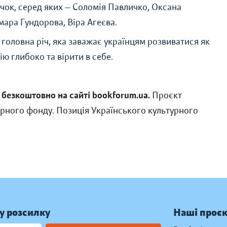
чок, серед яких — Соломія Павличко, Оксана
мара Гундорова, Віра Агеєва.
головна річ, яка заважає українцям розвиватися як
ію глибоко та вірити в себе.
 безкоштовно на сайті bookforum.ua.
Проєкт
урного фонду. Позиція Українського культурного
у розсилку
Наші проє