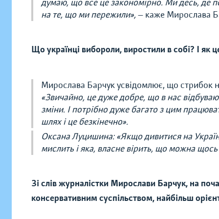
думаю, що все це закономірно. Ми десь, де по
на те, що ми пережили»,
— каже Мирослава Б
Що українці вибороли, виростили в собі? І як ц
Мирослава Барчук усвідомлює, що стрибок 
«Звичайно, це дуже добре, що в нас відбуваю
зміни. І потрібно дуже багато з цим працюва
шлях і це безкінечно».
Оксана Луцишина: «Якщо дивитися на Україну,
мислить і яка, власне вірить, що можна щос
Зі слів журналістки Мирослави Барчук, на поча
консервативним суспільством, найбільш орієн