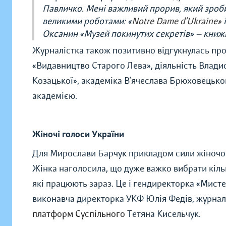
Павличко. Мені важливий прорив, який зроби
великими роботами: «
Notre Dame d’Ukraine»
Оксанин «Музей покинутих секретів» — книж
Журналістка також позитивно відгукнулась про
«Видавництво Старого Лева», діяльність Владис
Козацької», академіка В’ячеслава Брюховецьк
академією.
Жіночі голоси України
Для Мирослави Барчук прикладом сили жіночого
Жінка наголосила, що дуже важко вибрати кільк
які працюють зараз. Це і гендиректорка «Мист
виконавча директорка УКФ Юлія Федів, журналі
платформ Суспільного
Тетяна Кисельчук.