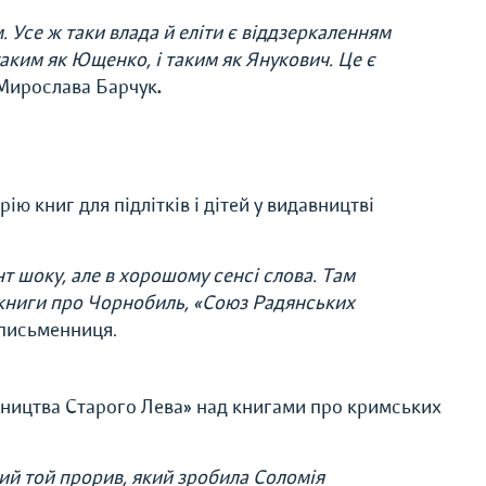
 Усе ж таки влада й еліти є віддзеркаленням
 таким як Ющенко, і таким як Янукович. Це є
Мирослава Барчук
.
 книг для підлітків і дітей у видавництві
т шоку, але в хорошому сенсі слова. Там
 книги про Чорнобиль, «Союз Радянських
 письменниця.
ництва Старого Лева» над книгами про кримських
ий той прорив, який зробила Соломія