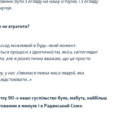
винні бути з огляду на нашу історію, і з огляду
арчук.
е не втратити?
назад можливий в будь-який момент:
ться процеси з ідентичністю, якісь світоглядні
ти, але я реалістично вважаю, що це просто
 у нас з’явилася певна маса людей, яка
ь відстоювати…»
тку 90-х наше суспільство було, мабуть, найбільш
тованим в минуле і в Радянський Союз.