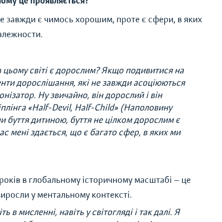
чому це проявляється?
 завжди є чимось хорошим, проте є сфери, в яких
езалежности.
в цьому світі є дорослим? Якщо подивитися на
ементи дорослішання, які не завжди асоціюються
нізатор. Ну звичайно, він дорослий і він
іплінга «Half-Devil, Half-Child» (Наполовину
чи буття дитиною, буття не цілком дорослим є
с мені здається, що є багато сфер, в яких ми
років в глобальному історичному масштабі — це
 виросли у ментальному контексті.
 в мисленні, навіть у світогляді і так далі. Я