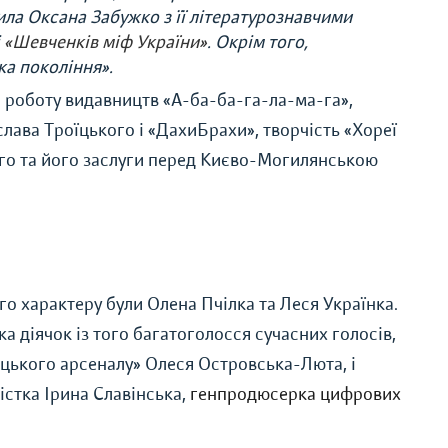
ла Оксана Забужко з її літературознавчими
і
«Шевченків міф України»
. Окрім того,
ка покоління».
 роботу видавництв «А-ба-ба-га-ла-ма-га»,
лава Троїцького і «ДахиБрахи», творчість «Хореї
ого та його заслуги перед Києво-Могилянською
 характеру були Олена Пчілка та Леся Українка.
а діячок із того багатоголосся сучасних голосів,
ецького арсеналу» Олеся Островська-Люта, і
стка Ірина Славінська,
генпродюсерка цифрових