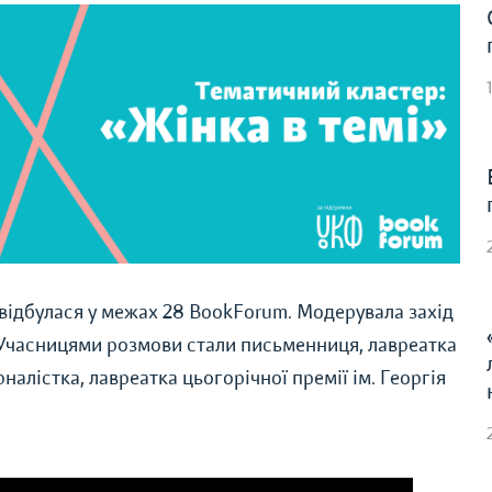
відбулася
у межах 28 BookForum. Модерувала захід
Учасницями розмови стали письменниця, лавреатка
алістка, лавреатка цьогорічної премії ім. Георгія