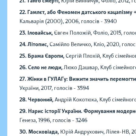
21. Танго смерті,
Юрій Винничук, Фоліо, 2012, г
22. Гамлєт, або Феномен датського кацапізму 
Кальварія (2000), 2006, голосів - 3940
23. Іловайськ,
Євген Положій, Фоліо, 2015, голос
24. Літопис,
Самійло Величко, Кліо, 2020, голос
25. Брама Європи,
Сергій Плохій, Клуб сімейног
26. Село не люди,
Люко Дашвар, Клуб сімейного 
27. Жінки в ГУЛАГу: Вижити значить перемогти
України, 2017, голосів - 3594
28. Червоний,
Андрій Кокотюха, Клуб сімейного 
29. Нарис історії України. Формування модерної
Генеза, 1996, голосів - 3246
30. Московіада,
Юрій Андрухович, Лілея-НВ, 20