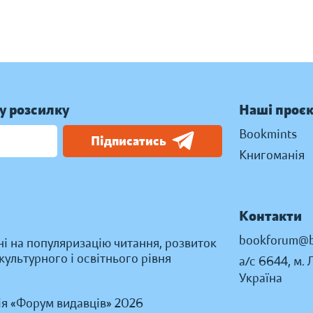
у розсилку
Наші проє
Bookmints
Підписатись
Книгоманія
Контакти
bookforum@b
ні на популяризацію читання, розвиток
ультурного і освітнього рівня
а/с 6644, м. 
Україна
ія «Форум видавців» 2026