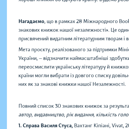
Нагадаємо
, що
в рамках 28 Міжнародного Book
знакових книжок нашої незалежності». Це
один
присвячений видатним літературним творам і ви
Мета проєкту, реалізованого за підтримки Міні
України, — відзначити наймасштабніші здобутки 
переосмислити українську літературу й книжкови
країни могли вибрати із довгого списку довільн
них як за знакові книжки нашої Незалежності.
Повний список 30 знакових книжок за результ
автор, видавництво, рік видання, кількість голос
1. Справа Василя Стуса,
Вахтанг Кіпіані, Vivat, 