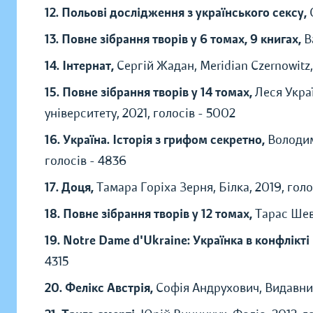
12. Польові дослідження з українського сексу,
13. Повне зібрання творів у 6 томах, 9 книгах,
В
14. Інтернат,
Сергій Жадан, Meridian Czernowitz,
15. Повне зібрання творів у 14 томах,
Леся Укра
університету, 2021, голосів - 5002
16. Україна. Історія з грифом секретно,
Володим
голосів - 4836
17. Доця,
Тамара Горіха Зерня, Білка, 2019, голо
18. Повне зібрання творів у 12 томах,
Тарас Шев
19. Notre Dame d'Ukraine: Українка в конфлікті
4315
20. Фелікс Австрія,
Софія Андрухович, Видавниц