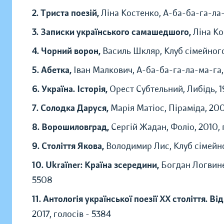
2. Триста поезій,
Ліна Костенко, А-ба-ба-га-ла-
3. Записки українського самашедшого,
Ліна Ко
4. Чорний ворон,
Василь Шкляр, Клуб сімейного 
5. Абетка,
Іван Малкович, А-ба-ба-га-ла-ма-га, 
6. Україна. Історія,
Орест Субтельний, Либідь, 1
7. Солодка Даруся,
Марія Матіос, Піраміда, 200
8. Ворошиловград,
Сергій Жадан, Фоліо, 2010, 
9. Століття Якова,
Володимир Лис, Клуб сімейно
10. Ukraїner: Країна зсередини,
Богдан Логвине
5508
11. Антологія української поезії ХХ століття. 
2017, голосів - 5384