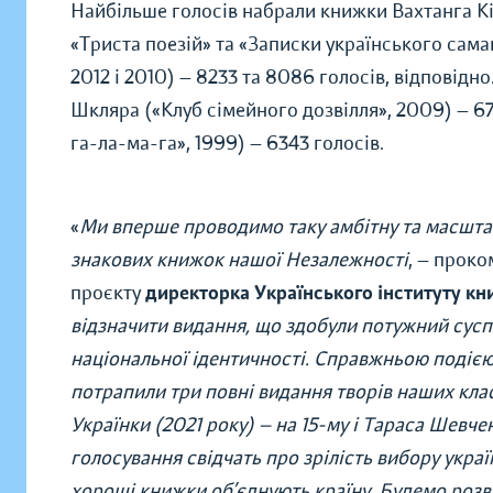
Найбільше голосів набрали книжки Вахтанга Кіпі
«Триста поезій» та «Записки українського сам
2012 і 2010) — 8233 та 8086 голосів, відповідн
Шкляра («Клуб сімейного дозвілля», 2009) — 67
га-ла-ма-га», 1999) — 6343 голосів.
«
Ми вперше проводимо таку амбітну та масшта
знакових книжок нашої Незалежності
, — прок
проєкту
директорка Українського інституту к
відзначити видання, що здобули потужний сусп
національної ідентичності. Справжньою подією
потрапили три повні видання творів наших класи
Українки (2021 року) — на 15-му і Тараса Шевче
голосування свідчать про зрілість вибору україн
хороші книжки об’єднують країну. Будемо розв