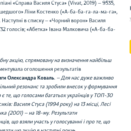
ані «Справа Василя Стуса» (Vivat, 2019) — 9535,
ашедшого» Ліни Костенко («А-ба-ба-га-ла-ма-га»,
о. Наступні в списку — «Чорний ворон» Василя
32 голосів; «Абетка» Івана Малковича («А-ба-ба-
бну акцію, спрямовану на визначення найбільш
оментувала оголошення результатів
ниги Олександра Коваль
.
— Для нас дуже важливо
ільний резонанс та зробили внесок у формування
 є те, що голосами багатьох українців у ТОП-30
ків: Василя Стуса (1994 року) на 13 місці, Лесі
нка (2001) — на 18-му. Результати
ців, що взяли участь у голосуванні і про те, що
ивати цю акцію в наступні роки
».