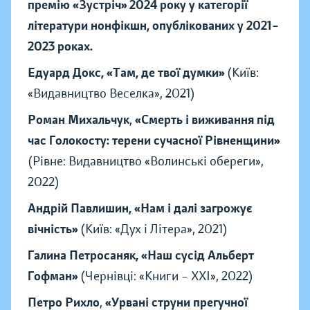
премію «Зустріч» 2024 року у категорії
літератури нонфікшн, опублікованих у 2021–
2023 роках.
Едуард Докс, «Там, де твої думки»
(Київ:
«Видавництво Веселка», 2021)
Роман Михальчук
,
«Смерть і виживання під
час Голокосту: терени сучасної Рівненщини»
(Рівне: Видавництво «Волинські обереги»,
2022)
Андрій Павлишин, «Нам і далі загрожує
вічність»
(Київ: «Дух і Літера», 2021)
Галина Петросаняк, «Наш сусід Альберт
Гофман»
(Чернівці: «Книги – ХХІ», 2022)
Петро Рихло
,
«Урвані струни прегучної