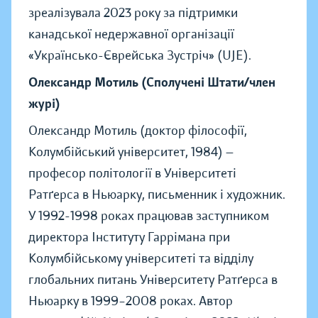
зреалізувала 2023 року за підтримки
канадської недержавної організації
«Українсько-Єврейська Зустріч» (UJE).
Олександр Мотиль (Сполучені Штати/член
журі)
Олександр Мотиль (доктор філософії,
Колумбійський університет, 1984) —
професор політології в Університеті
Ратґерса в Ньюарку, письменник і художник.
У 1992-1998 роках працював заступником
директора Інституту Гаррімана при
Колумбійському університеті та відділу
глобальних питань Університету Ратґерса в
Ньюарку в 1999–2008 роках. Автор