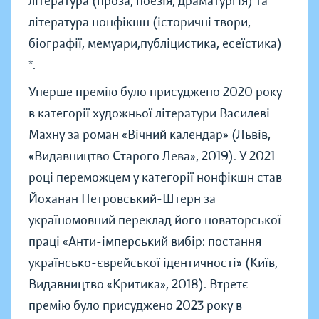
література (проза, поезія, драматургія) та
література нонфікшн (історичні твори,
біографії, мемуари,публіцистика, есеїстика)
*.
Уперше премію було присуджено 2020 року
в категорії художньої літератури Василеві
Махну за роман «Вічний календар» (Львів,
«Видавництво Старого Лева», 2019). У 2021
році переможцем у категорії нонфікшн став
Йоханан Петровський-Штерн за
україномовний переклад його новаторської
праці «Анти-імперський вибір: постання
українсько-єврейської ідентичності» (Київ,
Видавництво «Критика», 2018). Втретє
премію було присуджено 2023 року в