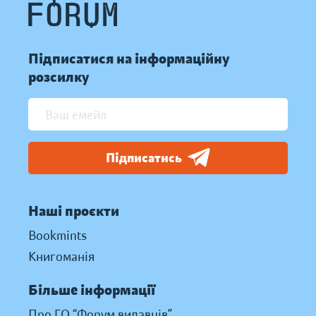
Підписатися на інформаційну
розсилку
Підписатись
Наші проєкти
Bookmints
Книгоманія
Більше інформації
Про ГО “Форум видавців”