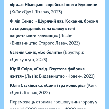
ліри…»: Німецько-єврейські поети Буковини
(Київ: «Дух і Літера», 2023)
Філіп Сендс
,
«Щурячий лаз. Кохання, брехня
та справедливість на шляху втечі
нацистського злочинця»
(Львів:
«Видавництво Старого Лева», 2023)
Євгенія Сенік
,
«Бо болить»
(Брустури:
«Дискурсус», 2023)
Юрій Скіра
,
«Солід. Взуттєва фабрика
життя»
(Львів: Видавництво «Човен», 2023)
Юлія Стахівська
,
«Соня і гра кольорів»
(Київ:
«Дух і Літера», 2022)
Переможець отримає грошову винагороду у