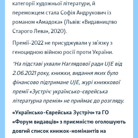
категорії художньої літератури, й
переможцем стала Софія Андрухович із
романом «Амадока» (Львів: «Видавництво
Старого Лева», 2020).
Премії-2022 не присуджували у зв’язку з
геноцидною війною росії проти України.
*На підставі ухвали Наглядової ради UJE від
2.06.2021 року, книжки, видання яких було
фінансово підтримане UJE, журі книжкової
премії «Зустріч: українсько-єврейська
літературна премія» не приймає до розгляду.
«Українсько-Єврейська Зустріч» та ГО
«Форум видавців» з приємністю оголошують
довгий список книжок-номінантів на