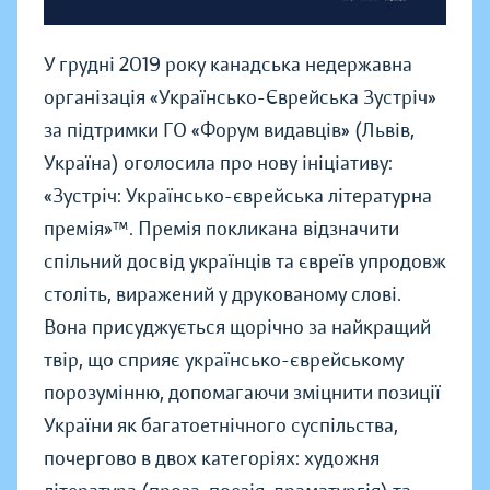
У грудні 2019 року канадська недержавна
організація «Українсько-Єврейська Зустріч»
за підтримки ГО «Форум видавців» (Львів,
Україна) оголосила про нову ініціативу:
«Зустріч: Українсько-єврейська літературна
премія»™. Премія покликана відзначити
спільний досвід українців та євреїв упродовж
століть, виражений у друкованому слові.
Вона присуджується щорічно за найкращий
твір, що сприяє українсько-єврейському
порозумінню, допомагаючи зміцнити позиції
України як багатоетнічного суспільства,
почергово в двох категоріях: художня