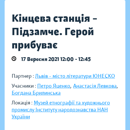
Кінцева станція –
Підзамче. Герой
прибуває
17 Вересня 2021 12:00 - 12:45
Партнер :
Львів - місто літератури ЮНЕСКО
Учасники :
Петро Яценко
,
Анастасія Левкова
,
Богдана Брилинська
Локація :
Музей етнографії та художнього
промислу Інституту народознавства НАН
України