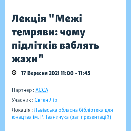
Лекція "Межі
темряви: чому
підлітків ваблять
жахи"
17 Вересня 2021 11:00 - 11:45
Партнер :
АССА
Учасник :
Євген Лір
Локація :
Львівська обласна бібліотека для
юнацтва ім. Р. Іваничука (зал презентацій)