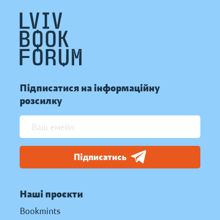
Підписатися на інформаційну
розсилку
Підписатись
Наші проєкти
Bookmints