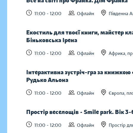
Все на світі про Франка. Дім Франка
11:00 - 12:00
Офлайн
Південна А
Екостиль для твоєї книги, майстер к
Біньковська Ірена
11:00 - 12:00
Офлайн
Африка, п
Інтерактивна зустріч-гра за книжко
Рудько Альона
11:00 - 12:00
Офлайн
Європа, пл
Простір веселощів - Smile park. Вік 3-
11:00 - 12:00
Офлайн
Простір дл