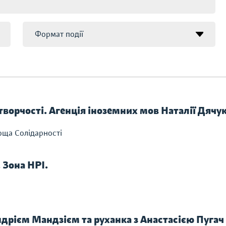
 творчості. Агенція іноземних мов Наталії Дяч
оща Солідарності
. Зона НРІ.
дрієм Мандзієм та руханка з Анастасією Пугач