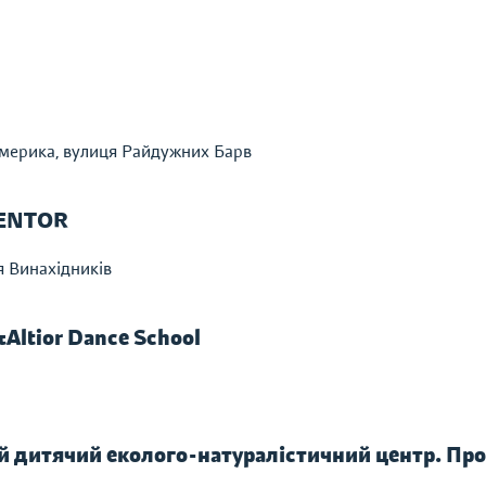
мерика, вулиця Райдужних Барв
VENTOR
я Винахідників
Altior Dance School
кий дитячий еколого-натуралістичний центр. Пр