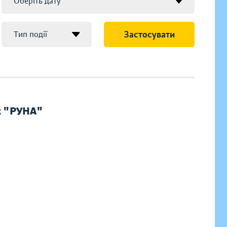
Застосувати
ук "РУНА"