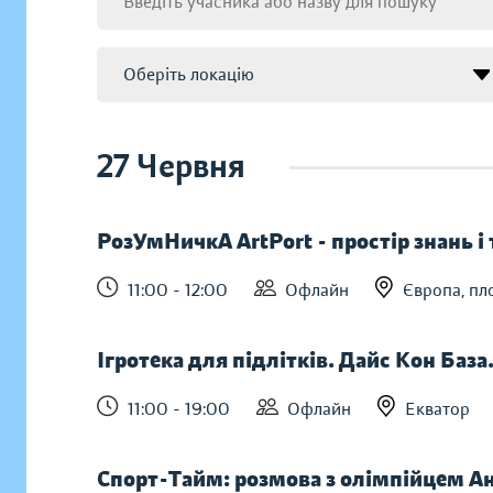
27 Червня
РозУмНичкА ArtPort - простір знань і
11:00 - 12:00
Офлайн
Європа, пл
Ігротека для підлітків. Дайс Кон База
11:00 - 19:00
Офлайн
Екватор
Спорт-Тайм: розмова з олімпійцем Ан