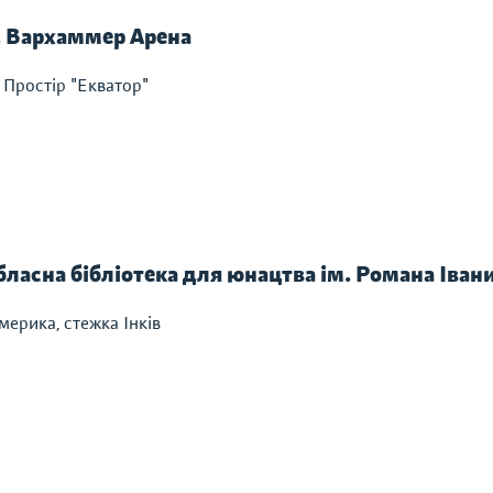
а. Вархаммер Арена
Простір "Екватор"
бласна бібліотека для юнацтва ім. Романа Іван
мерика, стежка Інків