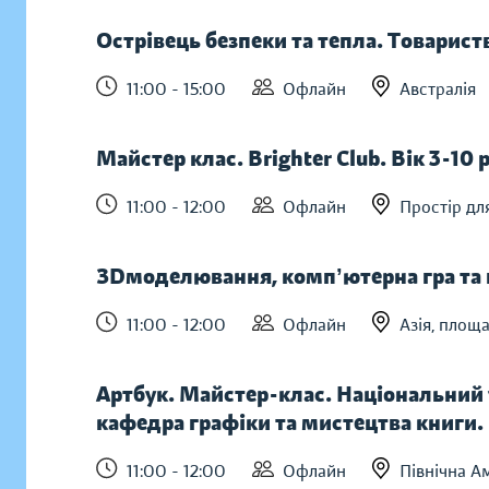
Острівець безпеки та тепла. Товарист
11:00 - 15:00
Офлайн
Австралія
Майстер клас. Brighter Club. Вік 3-10 
11:00 - 12:00
Офлайн
Простір дл
ЗDмоделювання, компʼютерна гра та п
11:00 - 12:00
Офлайн
Азія, площ
Артбук. Майстер-клас. Національний у
кафедра графіки та мистецтва книги. 
11:00 - 12:00
Офлайн
Північна А