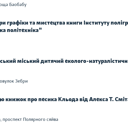
лоща Баобабу
и графіки та мистецтва книги Інституту полігр
ка політехніка"
вський міський дитячий еколого-натуралістичн
овулок Зебри
ією книжок про песика Кльода від Алекса Т. С
, проспект Полярного сяйва