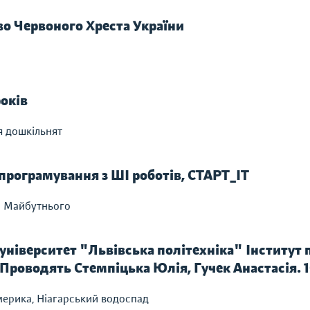
во Червоного Хреста України
років
я дошкільнят
рограмування з ШІ роботів, СТАРТ_ІТ
а Майбутнього
ніверситет "Львівська політехніка" Інститут п
Проводять Стемпіцька Юлія, Гучек Анастасія. 1
мерика, Ніагарський водоспад