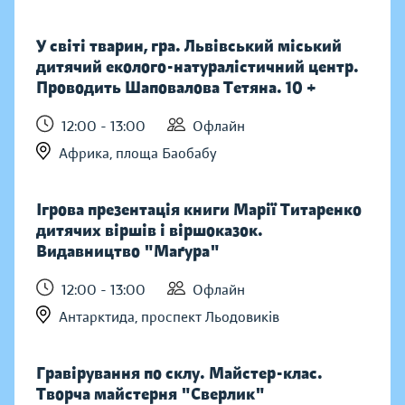
У світі тварин, гра. Львівський міський
дитячий еколого-натуралістичний центр.
Проводить Шаповалова Тетяна. 10 +
12:00 - 13:00
Офлайн
Африка, площа Баобабу
Ігрова презентація книги Марії Титаренко
дитячих віршів і віршоказок.
Видавництво "Маґура"
12:00 - 13:00
Офлайн
Антарктида, проспект Льодовиків
Гравірування по склу. Майстер-клас.
Творча майстерня "Сверлик"