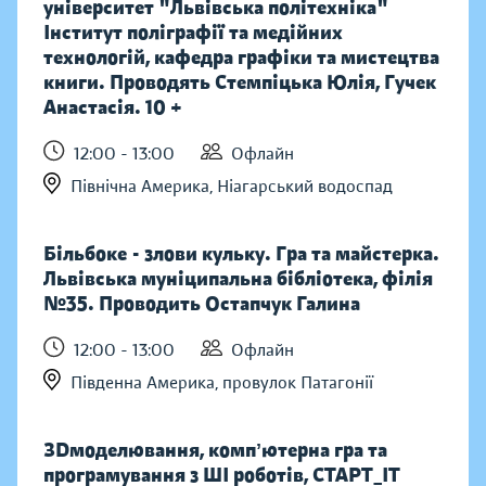
університет "Львівська політехніка"
Інститут поліграфії та медійних
технологій, кафедра графіки та мистецтва
книги. Проводять Стемпіцька Юлія, Гучек
Анастасія. 10 +
12:00 - 13:00
Офлайн
Північна Америка, Ніагарський водоспад
Більбоке - злови кульку. Гра та майстерка.
Львівська муніципальна бібліотека, філія
№35. Проводить Остапчук Галина
12:00 - 13:00
Офлайн
Південна Америка, провулок Патагонії
ЗDмоделювання, компʼютерна гра та
програмування з ШІ роботів, СТАРТ_ІТ