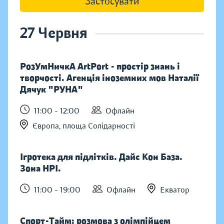
Застосувати
27 Червня
РозУмНичкА ArtPort - простір знань і
творчості. Агенція іноземних мов Наталії
Дячук "РУНА"
11:00 - 12:00
Офлайн
Європа, площа Солідарності
Ігротека для підлітків. Дайс Кон База.
Зона НРІ.
11:00 - 19:00
Офлайн
Екватор
Спорт-Тайм: розмова з олімпійцем