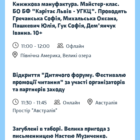
Книжкова мануфактура. Майстер-клас.
БО БФ "Карітас Львів - УГКЦ". Проводять
Гречанська Софія, Михальська Оксана,
Пашкевич Юлія, Гук Софія, Дем'янчук
Іванна. 10+
11:00 - 12:00
Офлайн
Північна Америка, Великі озера
Відкриття "Дитячого форуму. Фестивалю
промоції читання" за участі організаторів
та партнерів заходу
11:30 - 11:45
Онлайн
Австралія
Простір "Австралія"
Загублені в таборі. Велика пригода з
письменницею Настею Музиченко.