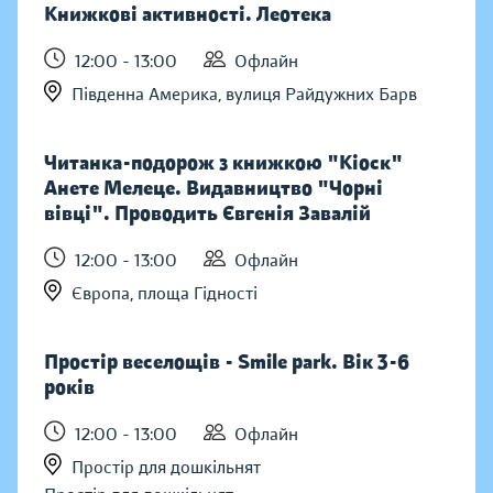
Книжкові активності. Леотека
12:00 - 13:00
Офлайн
Південна Америка, вулиця Райдужних Барв
Читанка-подорож з книжкою "Кіоск"
Анете Мелеце. Видавництво "Чорні
вівці". Проводить Євгенія Завалій
12:00 - 13:00
Офлайн
Європа, площа Гідності
Простір веселощів - Smile park. Вік 3-6
років
12:00 - 13:00
Офлайн
Простір для дошкільнят