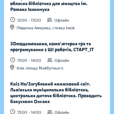
обласна бібліотека для юнацтва ім.
Романа Іваничука
12:00 - 13:00
Офлайн
Південна Америка, стежка Інків
ЗDмоделювання, компʼютерна гра та
програмування з ШІ роботів, СТАРТ_ІТ
13:00 - 14:00
Офлайн
Азія, площа Майбутнього
Квіз Не/Загублений книжковий світ.
Львівська муніципальна бібліотека,
центральна дитяча бібліотека. Проводить
Бакусевич Оксана
13:00 - 14:00
Офлайн