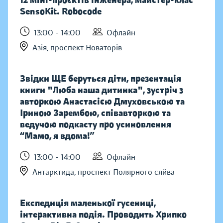
12 міні-проєктів інженера, майстер-клас
SensoKit. Robocode
13:00 - 14:00
Офлайн
Азія, проспект Новаторів
Звідки ЩЕ беруться діти, презентація
книги "Люба наша дитинка", зустріч з
авторкою Анастасією Дмуховською та
Іриною Зарембою, співавторкою та
ведучою подкасту про усиновлення
“Мамо, я вдома!”
13:00 - 14:00
Офлайн
Антарктида, проспект Полярного сяйва
Експедиція маленької гусениці,
інтерактивна подія. Проводить Хрипко