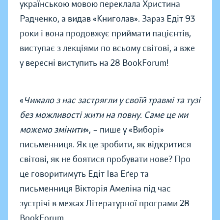
українською мовою переклала Христина
Радченко, а видав «Книголав». Зараз Едіт 93
роки і вона продовжує приймати пацієнтів,
виступає з лекціями по всьому світові, а вже
у вересні виступить на 28 BookForum!
«
Чимало з нас застрягли у своїй травмі та тузі
без можливості жити на повну. Саме це ми
можемо змінити
», – пише у «Виборі»
письменниця. Як це зробити, як відкритися
світові, як не боятися пробувати нове? Про
це говоритимуть Едіт Іва Еґер та
письменниця Вікторія Амеліна під час
зустрічі в межах Літературної програми 28
BookForum.