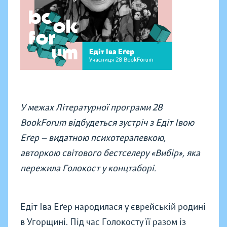
У межах Літературної програми 28
BookForum відбудеться зустріч з Едіт Івою
Еґер — видатною психотерапевкою,
авторкою світового бестселеру «Вибір», яка
пережила Голокост у концтаборі.
Едіт Іва Еґер народилася у єврейській родині
в Угорщині. Під час Голокосту її разом із