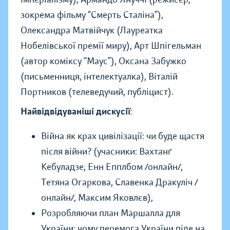
зокрема фільму “Смерть Сталіна”),
Олександра Матвійчук (Лауреатка
Нобелівської премії миру), Арт Шпігельман
(автор коміксу “Маус”), Оксана Забужко
(письменниця, інтелектуалка), Віталій
Портников (телеведучий, публіцист).
Найвідвідуваніші дискусії
:
Війна як крах цивілізації: чи буде щастя
після війни? (учасники: Вахтанґ
Кебуладзе, Енн Епплбом /онлайн/,
Тетяна Огаркова, Славенка Дракуліч /
онлайн/, Максим Яковлєв),
Розробляючи план Маршалла для
України: чому перемога України піде на