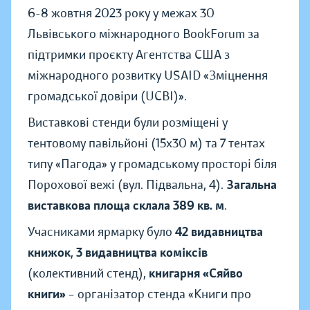
6-8 жовтня 2023 року у межах 30
Львівського міжнародного BookForum за
підтримки проєкту Агентства США з
міжнародного розвитку USAID «Зміцнення
громадської довіри (UCBI)».
Виставкові стенди були розміщені у
тентовому павільйоні (15х30 м) та 7 тентах
типу «Пагода» у громадському просторі біля
Порохової вежі (вул. Підвальна, 4).
Загальна
виставкова площа склала 389 кв. м
.
Учасниками ярмарку було
42 видавництва
книжок
,
3 видавництва коміксів
(колективний стенд),
книгарня «Сяйво
книги»
– організатор стенда «Книги про