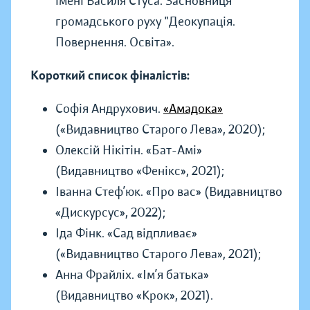
імені Василя Стуса. Засновниця
громадського руху "Деокупація.
Повернення. Освіта».
Короткий список фіналістів:
Софія Андрухович.
«Амадока»
(«Видавництво Старого Лева», 2020);
Олексій Нікітін. «Бат-Амі»
(Видавництво «Фенікс», 2021);
Іванна Стеф’юк. «Про вас» (Видавництво
«Дискурсус», 2022);
Іда Фінк. «Сад відпливає»
(«Видавництво Старого Лева», 2021);
Анна Фрайліх. «Ім’я батька»
(Видавництво «Крок», 2021).