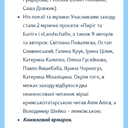
Саша Довжик).
Ніч поезії та музики: Учасниками заходу
стали 2 музичні проєкти: «Пиріг та
Батіг» і «Landschaft», а також 9 авторів
та авторок: Світлана Поваляєва, Остап
Сливинський, Галина Крук, Ірина Цілик,
Катерина Калитко, Олена Гусейнова,
Павло Вишебаба, Ярина Чорногуз,
Катерина Міхаліцина. Окрім того, в
межах заходу відбулося два
неанонсовані читання: вірші
кримськотатарською читав Алім Алієв, а
Володимир Шейко – лемківською.
Книжковий ярмарок
.