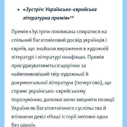
«Зустріч: Українсько-єврейська
літературна премія»™
Премія «Зустріч» покликана спиратися на
спільний багатовіковий досвід українців і
євреїв, що знайшов вираження в художній
літературі і літературі нонфікшн. Премія
присуджуватиметься щорічно за
найвпливовіший твір художньої й
документальної літератури (почергово), що
сприяє українсько-єврейському
порозумінню, допомагаючи зміцнити позиції
України як багатоетнічного суспільства й
втілюючи девіз «Наші історії неповні одна
без одної».