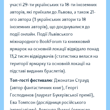
участі 29-ти українських та 18-ти іноземних
авторів, які приїхали до Львова, а також 21-
ого автора (3 українських автори та 18
іноземних авторів), що доєднувалися до
події онлайн. Події Львівського
міжнародного BookForum та книжковий
ярмарок на основній локації відвідало понад
13,2 тисяч відвідувачів (статистика велася на
території ярмарку та основній локації на
підставі виданих браслетів).
Топ-гості фестивалю
: Джонатан Страуд
(автор фантастичних книг), Георгі
Господинов (лауреат Букерівської премії),
Ева Томпсон (дослідниця російського
імперіалізму), Армандо Януччі (режисер,