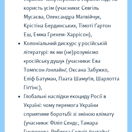
користь усім (учасники: Севгіль
Мусаєва, Олександра Матвійчук,
Крістіна Бердинських, Тімоті Ґартон
Еш, Емма Грехем-Харрісон),
Колоніальний дискурс у російській
літературі: як ми (не)розуміємо
«російську душу» (учасники: Ева
Томпсон /онлайн/, Оксана Забужко,
Еліф Батуман, Паата Шамуґія, Шарлотта
Гіґґінс),
Глобальні наслідки екоциду Росії в
Україні: чому перемога України
сприятиме боротьбі зі зміною клімату
(учасники: Філіп Сендс, Тамара
Гундорова, Ребекка Солніт /онлайн/,