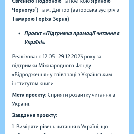
Євгенією Подобною
та поеткою
Яриною
Чорногуз
”) та м. Дніпро (авторська зустріч з
Тамарою Горіха Зерня
).
Проєкт «Підтримка промоції читання в
Україні».
Реалізовано 12.05.-29.12.2023 року за
підтримки Міжнародного Фонду
«Відродження» у співпраці з Українським
інститутом книги.
Мета проєкту
: Сприяти розвитку читання в
Україні.
Завдання проєкту
:
1. Виміряти рівень читання в Україні, що