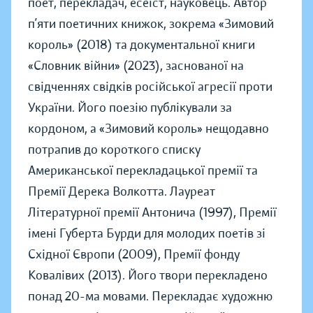
поет, перекладач, есеїст, науковець. Автор
п’яти поетичних книжок, зокрема «Зимовий
король» (2018) та документальної книги
«Словник війни» (2023), заснованої на
свідченнях свідків російської агресії проти
України. Його поезію публікували за
кордоном, а «Зимовий король» нещодавно
потрапив до короткого списку
Американської перекладацької премії та
Премії Дерека Волкотта. Лауреат
Літературної премії Антонича (1997), Премії
імені Губерта Бурди для молодих поетів зі
Східної Європи (2009), Премії фонду
Ковалівих (2013). Його твори перекладено
понад 20-ма мовами. Перекладає художню