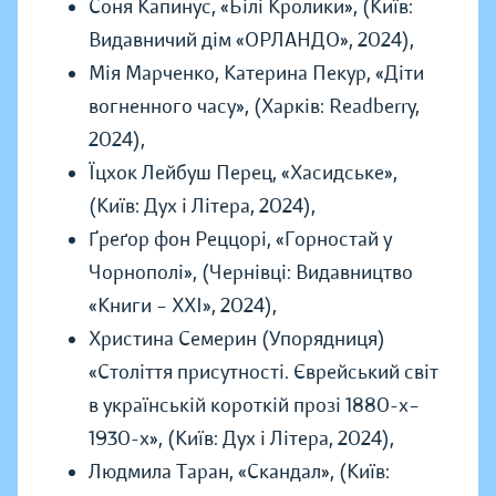
Соня Капинус, «Білі Кролики», (Київ:
Видавничий дім «ОРЛАНДО», 2024),
Мія Марченко, Катерина Пекур, «Діти
вогненного часу», (Харків: Readberry,
2024),
Їцхок Лейбуш Перец, «Хасидське»,
(Київ: Дух і Літера, 2024),
Ґреґор фон Реццорі, «Горностай у
Чорнополі», (Чернівці: Видавництво
«Книги – ХХІ», 2024),
Христина Семерин (Упорядниця)
«Століття присутності. Єврейський світ
в українській короткій прозі 1880-х–
1930-х», (Київ: Дух і Літера, 2024),
Людмила Таран, «Скандал», (Київ: