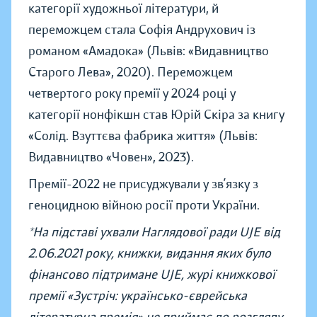
категорії художньої літератури, й
переможцем стала Софія Андрухович із
романом «Амадока» (Львів: «Видавництво
Старого Лева», 2020). Переможцем
четвертого року премії у 2024 році у
категорії нонфікшн став Юрій Скіра за книгу
«Солід. Взуттєва фабрика життя» (Львів:
Видавництво «Човен», 2023).
Премії-2022 не присуджували у зв’язку з
геноцидною війною росії проти України.
*На підставі ухвали Наглядової ради UJE від
2.06.2021 року, книжки, видання яких було
фінансово підтримане UJE, журі книжкової
премії «Зустріч: українсько-єврейська
літературна премія» не приймає до розгляду.