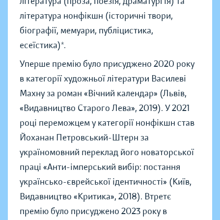
література (проза, поезія, драматургія) та
література нонфікшн (історичні твори,
біографії, мемуари, публіцистика,
есеїстика)*.
Уперше премію було присуджено 2020 року
в категорії художньої літератури Василеві
Махну за роман «Вічний календар» (Львів,
«Видавництво Старого Лева», 2019). У 2021
році переможцем у категорії нонфікшн став
Йоханан Петровський-Штерн за
україномовний переклад його новаторської
праці «Анти-імперський вибір: постання
українсько-єврейської ідентичності» (Київ,
Видавництво «Критика», 2018). Втретє
премію було присуджено 2023 року в