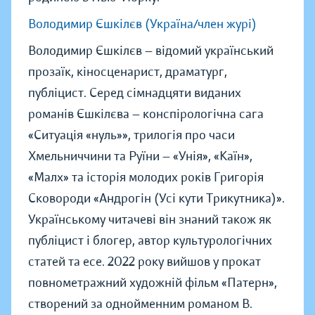
Володимир Єшкілєв (Україна/член журі)
Володимир Єшкілєв — відомий український
прозаїк, кіносценарист, драматург,
публіцист. Серед сімнадцяти виданих
романів Єшкілєва — конспірологічна сага
«Ситуація «нуль»», трилогія про часи
Хмельниччини та Руїни — «Унія», «Каїн»,
«Малх» та історія молодих років Григорія
Сковороди «Андрогін (Усі кути Трикутника)».
Українському читачеві він знаний також як
публіцист і блогер, автор культурологічних
статей та есе. 2022 року вийшов у прокат
повнометражний художній фільм «Патерн»,
створений за однойменним романом В.