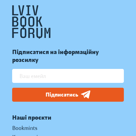
Підписатися на інформаційну
розсилку
Підписатись
Наші проєкти
Bookmints