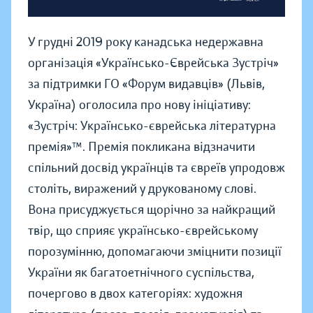
У грудні 2019 року канадська недержавна
організація «Українсько-Єврейська Зустріч»
за підтримки ГО «Форум видавців» (Львів,
Україна) оголосила про нову ініціативу:
«Зустріч: Українсько-єврейська літературна
премія»™. Премія покликана відзначити
спільний досвід українців та євреїв упродовж
століть, виражений у друкованому слові.
Вона присуджується щорічно за найкращий
твір, що сприяє українсько-єврейському
порозумінню, допомагаючи зміцнити позиції
України як багатоетнічного суспільства,
почергово в двох категоріях: художня