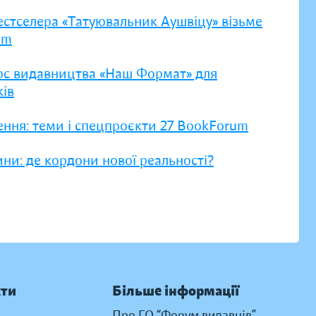
естселера «Татуювальник Аушвіцу» візьме
um
рс видавництва «Наш Формат» для
ів
ення: теми і спецпроєкти 27 BookForum
ни: де кордони нової реальності?
кти
Більше інформації
Про ГО “Форум видавців”