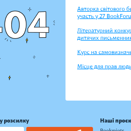
Авторка світового б
участь у 27 BookFor
Літературний конку
дитячих письменник
Курс на самовизнач
Місце для прав люди
у розсилку
Наші проє
Bookmints