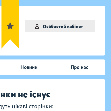
Особистий кабінет
Новини
Про нас
інки не існує
ть цікаві сторінки: