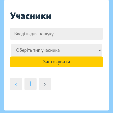
Учасники
Застосувати
‹
1
›