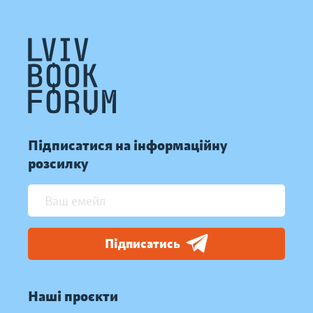
Підписатися на інформаційну
розсилку
Підписатись
Наші проєкти