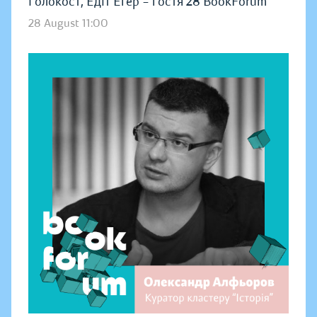
Голокост, Едіт Еґер – гостя 28 BookForum
28 August 11:00