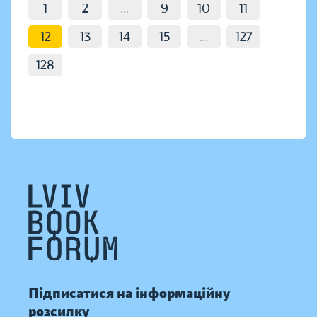
1
2
...
9
10
11
12
13
14
15
...
127
128
Підписатися на інформаційну
розсилку