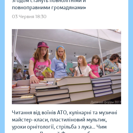
згодом стануть повнолітніми й
повноправними громадянами»
03 Червня 18:30
Читання від воїнів АТО, кулінарні та музичні
майстер-класи, пластиліновий мультик,
уроки орнітології, стрільба з лука... Чим