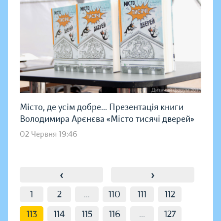
Місто, де усім добре... Презентація книги
Володимира Арєнєва «Місто тисячі дверей»
02 Червня 19:46
‹
›
1
2
...
110
111
112
113
114
115
116
...
127