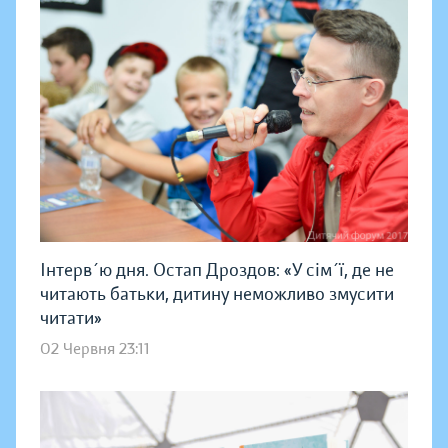
Інтерв´ю дня. Остап Дроздов: «У сім´ї, де не
читають батьки, дитину неможливо змусити
читати»
02 Червня 23:11