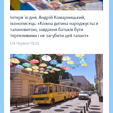
Інтерв´ю дня. Андрій Комарницький,
іконописець: «Кожна дитина народжується
талановитою, завдання батьків бути
терпеливими і не загубити цей талант»
04 Червня 19:22