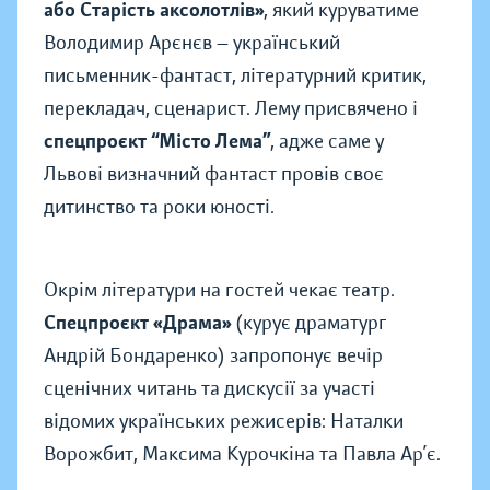
або Старість аксолотлів»
, який куруватиме
Володимир Арєнєв — український
письменник-фантаст, літературний критик,
перекладач, сценарист. Лему присвячено і
спецпроєкт “Місто Лема”
, адже саме у
Львові визначний фантаст провів своє
дитинство та роки юності.
Окрім літератури на гостей чекає театр.
Спецпроєкт «Драма»
(курує драматург
Андрій Бондаренко) запропонує вечір
сценічних читань та дискусії за участі
відомих українських режисерів: Наталки
Ворожбит, Максима Курочкіна та Павла Ар’є.