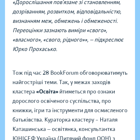
«Дорослішання пов’язане зі становленням,
дозріванням, розвитком, відповідальністю,
визнанням меж, обмежень і обмеженості.
Переоцінки зазнають виміри «свого»,
«власного», «свого, рідного»», — підкреслює
Юрко Прохасько.
Тож під час 28 BookForum обговорюватимуть
найгостріші теми. Так, у межах заходів
кластера
«Освіта»
йтиметься про ознаки
дорослого освіченого суспільства, про
книжки, ігри та інструменти для осмисленого
батьківства. Кураторка кластеру – Наталя
Каташинська — освітянка, консультантка
ЮНІСЕФ Україна (Дитячий фонд ООН) з