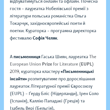
відбуватимуться онлайн та офлайн. Почесна
гостя – лауреатка Нобелівської премії з
літератури польська романістка Ольга
Токарчук, західноєвропейські поети й
поетки. Кураторка – програмна директорка
фестивалю
Софія Челяк
.
А
письменниця
Гаська Шиян, лауреатка
The
European Union
Prize
for Literature (
EUPL
)
2019,
кураторка кластеру
«Письменницькі
інсайти»
розпитуватиме про дорослішання
лауреаток Літературної премії Євросоюзу
(EUPL) – Ґерду Бліс (Нідерланди), Ірен Соло
(Іспанія), Каллію Пападакі (Греція) та
Ізабель Вері (Бельгія)
.