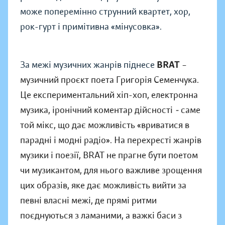
може поперемінно струнний квартет, хор,
рок-гурт і примітивна «мінусовка».
За межі музичних жанрів піднесе
BRAT
–
музичний проєкт поета Григорія Семенчука.
Це експериментальний хіп-хоп, електронна
музика, іронічний коментар дійсності
-
саме
той мікс, що дає можливість «вриватися в
парадні і модні радіо». На перехресті жанрів
музики і поезії, BRAT не прагне бути поетом
чи музикантом, для нього важливе зрощення
цих образів, яке дає можливість вийти за
певні власні межі, де прямі ритми
поєднуються з ламаними, а важкі баси з