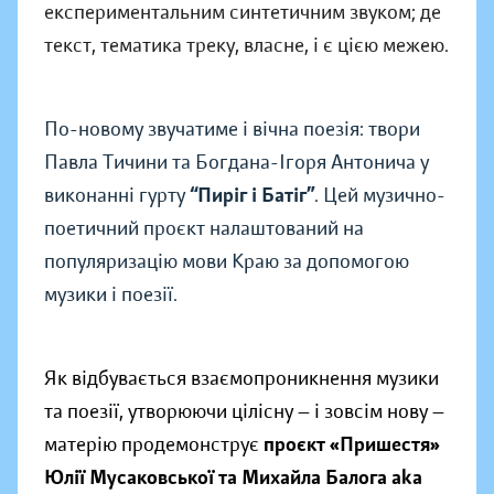
експериментальним синтетичним звуком; де
текст, тематика треку, власне, і є цією межею.
По-новому звучатиме і вічна поезія: твори
Павла Тичини та Богдана-Ігоря Антонича у
виконанні гурту
“Пиріг і Батіг”
. Цей музично-
поетичний проєкт налаштований на
популяризацію мови Краю за допомогою
музики і поезії.
Як відбувається взаємопроникнення музики
та поезії, утворюючи цілісну — і зовсім нову —
матерію продемонструє
проєкт
«Пришестя»
Юлії Мусаковської та Михайла Балога aka