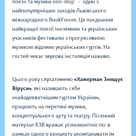
поезії та музики non-stop” – один з
найпопулярніших заходів Львівського
міжнародного BookForum. Це поєднання
найкращої поезії
іноземних та українських
учасників фестивалю з прогресивною
музикою відомих українських гуртів. На
гостей чекає звукова інсталяція наживо.
Цього року слухатимемо
«Хамерман Знищує
Віруси»
, які називають себе
«найадекватнішим гуртом України»,
працюють на перетині музики,
концептуального арту та театру. Пісенний
матеріал ХЗВ вражає різноманітністю: в
рамках одного концерту акомпанувати їм