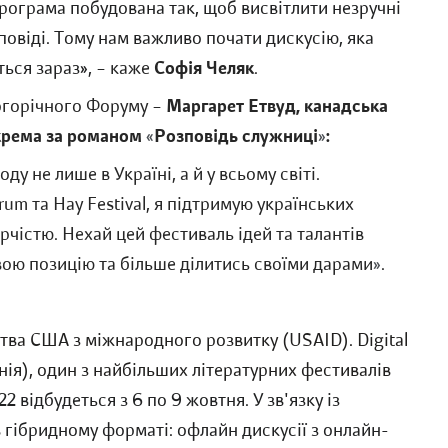
рограма побудована так, щоб висвітлити незручні
повіді. Тому нам важливо почати дискусію, яка
ться зараз»,
– каже
Софія Челяк
.
огорічного Форуму
–
Маргарет Етвуд, канадська
окрема за романом
«
Розповідь служниці
»
:
у не лише в Україні, а й у всьому світі.
m та Hay Festival, я підтримую українських
орчістю. Нехай цей фестиваль ідей та талантів
ою позицію та більше ділитись своїми дарами
»
.
тва США з міжнародного розвитку (USAID). Digital
нія), один з найбільших літературних фестивалів
2 відбудеться з 6 по 9 жовтня. У зв'язку із
гібридному форматі: офлайн дискусії з онлайн-