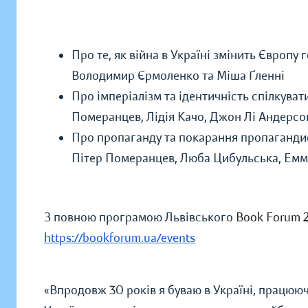
Про те, як війна в Україні змінить Європу
г
Володимир Єрмоленко та Міша Ґленні
Про імперіалізм та ідентичність спілкуват
Померанцев, Лідія Качо, Джон Лі Андерсо
Про пропаганду та покарання пропаганди
Пітер Померанцев, Люба Цибульська, Емм
З повною програмою
Львівського
Book Forum 
https://bookforum.ua/events
«
Впродовж 30 років я буваю в Україні, працюю