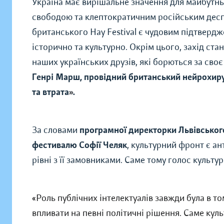
Україна має вирішальне значення для майбутн
свободою та клептократичним російським дес
британського Hay Festival є чудовим підтвердж
історично та культурно. Окрім цього, захід ст
наших українських друзів, які борються за своє
Генрі Марш, провідний британський нейрохирур
та втрата
»
.
За словами
програмної директорки Львівсько
фестивалю
Софії Челяк
, культурний фронт є а
рівні з її замовниками. Саме тому голос культу
«Роль публічних інтелектуалів завжди була в то
впливати на певні політичні рішення. Саме кул