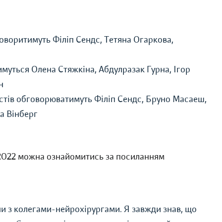
оворитимуть Філіп Сендс, Тетяна Огаркова,
имуться Олена Стяжкіна, Абдулразак Гурна, Ігор
н
стів обговорюватимуть Філіп Сендс, Бруно Масаеш,
а Вінберг
2022 можна ознайомитись за посиланням
чи з колегами-нейрохірургами. Я завжди знав, що