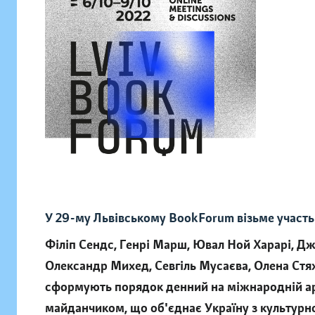
У 29-му Львівському BookForum візьме участь с
Філіп Сендс, Генрі Марш, Ювал Ной Харарі, Дж
Олександр Михед, Севгіль Мусаєва, Олена Стяж
сформують порядок денний на міжнародній ар
майданчиком, що об'єднає Україну з культурною