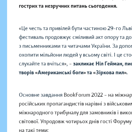
гострих та незручних питань сьогодення.
«
Це честь та привілей бути частиною 29-го Льві
фестиваль продовжує сміливий акт опору та до
з письменниками та читачами України. За допо
охопити мільйони людей у ​​всьому світі. І це с
слухайте та вчіться
»
,
–
закликає Ніл Гейман, пи
творів
«
Американські боги
»
та
«
Зіркова пил
»
.
Основне завдання
BookForum 2022
–
на міжнар
російських пропагандистів нарівні з військови
міжнародного трибуналу для замовників і викон
світової. Упродовж чотирьох днів гості Форуму
на такі теми: