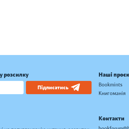
у розсилку
Наші проє
Bookmints
Підписатись
Книгоманія
Контакти
bookforum@b