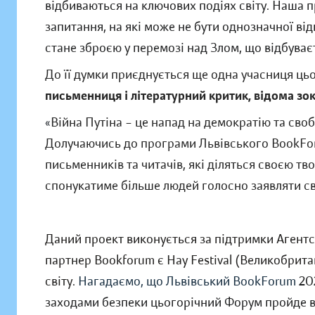
відбиваються на ключових подіях світу. Наша п
запитання, на які може не бути однозначної від
стане зброєю у перемозі над Злом, що відбуває
До її думки приєднується ще одна учасниця ць
письменниця і літературний критик, відома з
«
Війна Путіна – це напад на демократію та свобод
Долучаючись до програми Львівського BookForu
письменників та читачів, які діляться своєю тв
спонукатиме більше людей голосно заявляти св
Даний проект виконується за підтримки Агентс
партнер Bookforum є Hay Festival (Великобрита
світу.
Нагадаємо, що Львівський BookForum
202
заходами безпеки цьогорічний Форум пройде в 