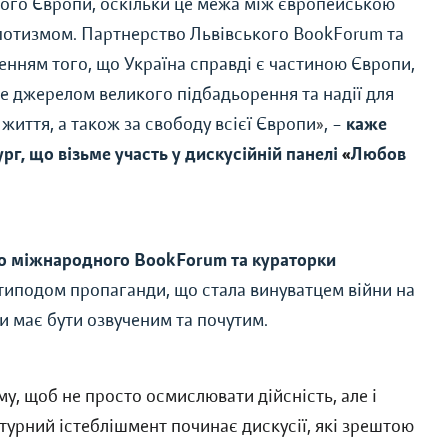
ього Європи, оскільки це межа між європейською
потизмом. Партнерство Львівського BookForum та
енням того, що Україна справді є частиною Європи,
ане джерелом великого підбадьорення та надії для
 життя, а також за свободу всієї Європи
»
, –
каже
г, що візьме участь у дискусійній панелі
«
Любов
го міжнародного BookForum та кураторки
нтиподом пропаганди, що стала винуватцем війни на
ри має бути озвученим та почутим.
му, щоб не просто осмислювати дійсність, але і
ьтурний істеблішмент починає дискусії, які зрештою