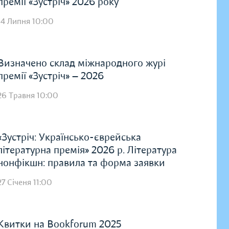
премії «Зустріч» 2026 року
14 Липня 10:00
Визначено склад міжнародного журі
премії «Зустріч» — 2026
26 Травня 10:00
«Зустріч: Українсько-єврейська
літературна премія» 2026 р. Література
нонфікшн: правила та форма заявки
27 Січеня 11:00
Квитки на Bookforum 2025