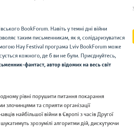
вського BookForum. Навіть у темні дні війни
зволяє таким письменникам, як я, солідаризуватися
могою Hay Festival програма Lviv BookForum може
тосується кожного, де б ви не були. Приєднуйтесь,
сьменник-фантаст, автор відомих на весь світ
одному рівні порушити питання покарання
ми злочинцями та сприяти організації
авців найбільшої війни в Європі з часів Другої
 шукатимуть зрозумілі алгоритми дій, дискутуючи