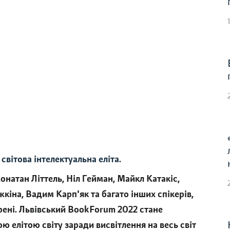
вітова інтелектуальна еліта.
онатан Літтель, Ніл Гейман, Майкл Катакіс,
кіна, Вадим Карп'як та багато інших спікерів,
ені. Львівський BookForum 2022 стане
 елітою світу заради висвітлення на весь світ