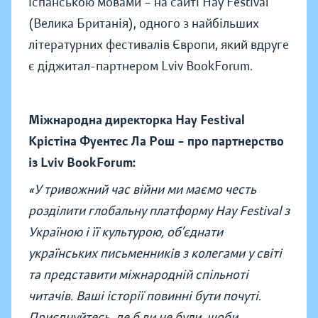
іспанською мовами – на сайті Hay Festival
(Велика Британія), одного з найбільших
літературних фестивалів Європи, який вдруге
є діджитал-партнером Lviv BookForum.
Міжнародна директорка Hay Festival
Крістіна Фуентес Ла Рош – про партнерство
із Lviv BookForum:
«У тривожний час війни ми маємо честь
розділити глобальну платформу Hay Festival з
Україною і її культурою, об’єднати
українських письменників з колегами у світі
та представити міжнародній спільноті
читачів. Ваші історії повинні бути почуті.
Приєднуйтесь, де б ви не були, щоби