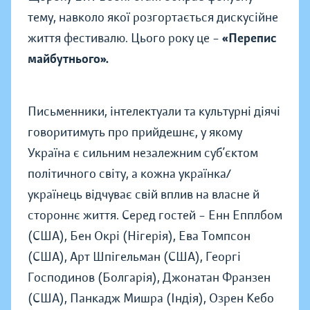
тему, навколо якої розгортається дискусійне
життя фестивалю. Цього року це –
«Перепис
майбутнього».
Письменники, інтелектуали та культурні діячі
говоритимуть про прийдешнє, у якому
Україна є сильним незалежним суб’єктом
політичного світу, а кожна українка/
українець відчуває свій вплив на власне й
стороннє життя. Серед гостей – Енн Епплбом
(США), Бен Окрі (Нігерія), Ева Томпсон
(США), Арт Шпігельман (США), Георгі
Господинов (Болгарія), Джонатан Франзен
(США), Панкадж Мишра (Індія), Озрен Кебо