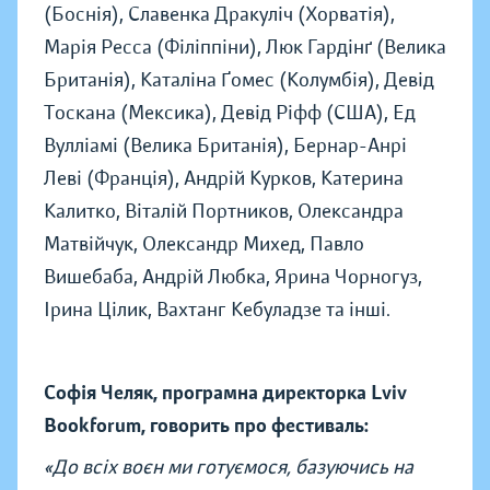
(Боснія), Славенка Дракуліч (Хорватія),
Марія Ресса (Філіппіни), Люк Гардінґ (Велика
Британія), Каталіна Ґомес (Колумбія), Девід
Тоскана (Мексика), Девід Ріфф (США), Ед
Вулліамі (Велика Британія), Бернар-Анрі
Леві (Франція), Андрій Курков, Катерина
Калитко, Віталій Портников, Олександра
Матвійчук, Олександр Михед, Павло
Вишебаба, Андрій Любка, Ярина Чорногуз,
Ірина Цілик, Вахтанг Кебуладзе та інші.
Софія Челяк, програмна директорка Lviv
Bookforum, говорить про фестиваль:
«До всіх воєн ми готуємося, базуючись на