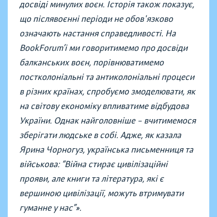
досвіді минулих воєн. Історія також показує,
що післявоєнні періоди не обов'язково
означають настання справедливості. На
BookForum’і ми говоритимемо про досвіди
балканських воєн, порівнюватимемо
постколоніальні та антиколоніальні процеси
в різних країнах, спробуємо змоделювати, як
на світову економіку впливатиме відбудова
України. Однак найголовніше – вчитимемося
зберігати людське в собі. Адже, як казала
Ярина Чорногуз, українська письменниця та
військова: “Війна стирає цивілізаційні
прояви, але книги та література, які є
вершиною цивілізації, можуть втримувати
гуманне у нас”».