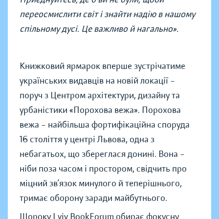
переосмислити світ і знайти надію в нашому
спільному дусі. Це важливо й нагально».
Книжковий ярмарок вперше зустрічатиме
українських видавців на новій локації –
поруч з Центром архітектури, дизайну та
урбаністики «Порохова вежа». Порохова
вежа – найбільша фортифікаційна споруда
16 століття у центрі Львова, одна з
небагатьох, що збереглася донині. Вона –
ніби поза часом і простором, свідчить про
міцний зв’язок минулого й теперішнього,
тримає оборону заради майбутнього.
Щороку Lviv BookForum обирає фокусну