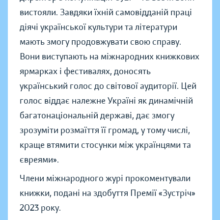
вистояли. Завдяки їхній самовідданій праці
діячі української культури та літератури
мають змогу продовжувати свою справу.
Вони виступають на міжнародних книжкових
ярмарках і фестивалях, доносять
український голос до світової аудиторії. Цей
голос віддає належне Україні як динамічній
багатонаціональній державі, дає змогу
зрозуміти розмаїття її громад, у тому числі,
краще втямити стосунки між українцями та
євреями».
Члени міжнародного журі прокоментували
книжки, подані на здобуття Премії «Зустріч»
2023 року.