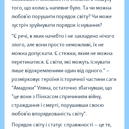
того, що колись напевне було. Та чи можна
любов’ю порушити порядок світу? Чи може
зустріч зруйнувати порядок існування?
"Є речі, в яких начебто і не закладено нічого
злого, але вони просто неможливі, їх не
можна допускати. Є стежки, яким не можна
перетинатися. Є світи, які можуть існувати
лише відокремленими один від одного." —
розмірковує героїня історичної частини саги
"Амадоки" Уляна, остаточно збагнувши, що
"це вони з Пінхасом спричинили війну,
страждання і смерті, порушивши своєю
любов’ю впорядкованість світу".
Порядок світу і статус справжності — це те,