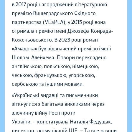
в 2017 році нагороджений літературною
премією Вишеградського Східного
партнерства (VEaPLA), у 2015 році вона
отримала премію імені Джозефа Конрада-
Коженьовського. В 2023 році роман
«Амадока» був відзначений премією імені
Шолом-Алейхема. Її твори перекладено
англійською, польською, німецькою,
чеською, французькою, угорською,
сербською та іншими мовами.
«Українські видавці та письменники
зіткнулися з багатьма викликами через
злочинну війну Росії проти
України,
—
констатувала Наталія Федущак,
директор з комунікацій UJE.
—
Та все ж вони