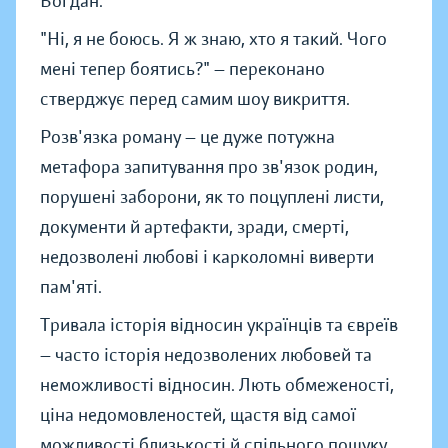
Богдан.
"Ні, я не боюсь. Я ж знаю, хто я такий. Чого
мені тепер боятись?" — переконано
стверджує перед самим шоу викриття.
Розв'язка роману — це дуже потужна
метафора запитування про зв'язок родин,
порушені заборони, як то поцуплені листи,
документи й артефакти, зради, смерті,
недозволені любові і карколомні виверти
пам'яті.
Тривала історія відносин українців та євреїв
— часто історія недозволених любовей та
неможливості відносин. Лють обмеженості,
ціна недомовленостей, щастя від самої
можливості близькості й спільного пошуку