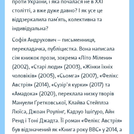
проти України, і яка почалася не в XXI
столітті, а вже дуже давно? І як усе це
віддзеркалила пам’ять, колективна та
індивідуальна?
Софія Андрухович — письменниця,
перекладачка, публіцистка. Вона написала
сім книжок прози, зокрема «Літо Мілени»
(2002), «Старі люди» (2003), «Жінки їхніх
чоловіків» (2005), «Сьомга» (2007), «Фелікс
Австрія» (2014), «Сузір'я курки» (2017) та
«Амадока» (2020), переклала низку творів
Мануели Ґретковської, Клайва Стейплза
Люїса, Джоан Роулінґ, Кадзуо Ішіґуро, Айн
Ренд і Тоні Джадта. Її роман «Фелікс Австрія»
був відзначений як «Книга року ВВС» у 2014, а