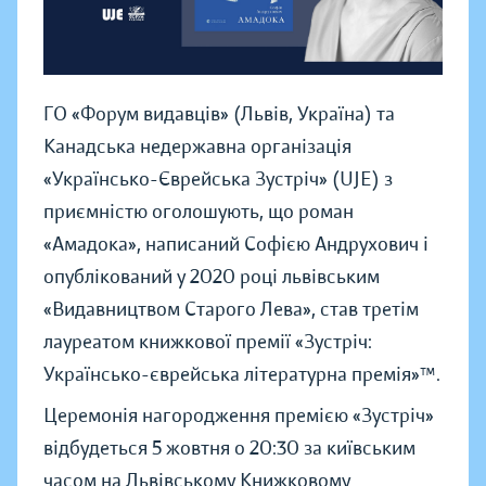
ГО «Форум видавців» (Львів, Україна) та
Канадська недержавна організація
«Українсько-Єврейська Зустріч» (UJE) з
приємністю оголошують, що роман
«Амадока», написаний Софією Андрухович і
опублікований у 2020 році львівським
«Видавництвом Старого Лева», став третім
лауреатом книжкової премії «Зустріч:
Українсько-єврейська літературна премія»™.
Церемонія нагородження премією «Зустріч»
відбудеться 5 жовтня о 20:30 за київським
часом на Львівському Книжковому