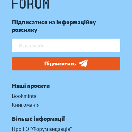
Підписатися на інформаційну
розсилку
Підписатись
Наші проєкти
Bookmints
Книгоманія
Більше інформації
Про ГО “Форум видавців”