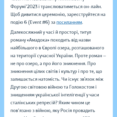
Форумі'2023 і транслюватиметься он-лайн.
Щоб дивитися церемонію, зареєструйтеся на
подію 6 (Event #6) за
посиланням
.
Далекосяжний у часі й просторі, титул
роману «Амадока» походить від назви
найбільшого в Європі озера, розташованого
на території сучасної України. Проте роман —
не про озеро, а про його зникнення. Про
зникнення цілих світів і культур і про те, що
залишається натомість. Чи існує зв’язок між
Другою світовою війною та Голокостом і
знищенням української інтелігенції у часи
сталінських репресій? Яким чином це
пов'язано з війною, яку Росія провадить