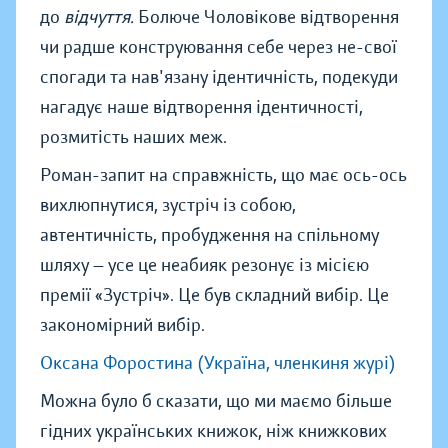
до
відчуття.
Болюче Чоловікове відтворення
чи радше конструювання себе через не-свої
спогади та нав'язану ідентичність, подекуди
нагадує наше відтворення ідентичності,
розмитість наших меж.
Роман-запит на справжність, що має ось-ось
вихлюпнутися, зустріч із собою,
автентичність, пробудження на спільному
шляху — усе це неабияк резонує із місією
премії «Зустріч». Це був складний вибір. Це
закономірний вибір.
Оксана Форостина (Україна, членкиня журі)
Можна було б сказати, що ми маємо більше
гідних українських книжок, ніж книжкових