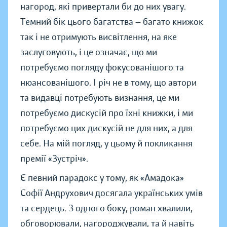
нагород, які привертали би до них увагу.
Темний бік цього багатства — багато книжок
так і не отримують висвітлення, на яке
заслуговують, і це означає, що ми
потребуємо погляду фокусованішого та
нюансованішого. І річ не в тому, що автори
та видавці потребують визнання, це ми
потребуємо дискусій про їхні книжки, і ми
потребуємо цих дискусій не для них, а для
себе. На мій погляд, у цьому й покликання
премії «Зустріч».
Є певний парадокс у тому, як «Амадока»
Софії Андрухович досягала українських умів
та сердець. З одного боку, роман хвалили,
обговорювали, нагороджували, та й навіть