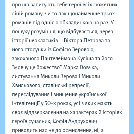
про що запитують себе герої всіх сюжетних
ліній роману, чи то пак щонайменше трьох
романів під однією обкладинкою на раз. У
пошуку розуміння, що відбувається, через
історії неокласиків — Віктора Петрова та
його стосунки із Софією Зеровою,
закоханого Пантелеймона Куліша та його
"мовчуще божество" Марка Вовчка,
листування Миколи Зерова і Миколи
Хвильового, сталінські репресії,
переслідування і знищення української
інтелігенції у 30-х роках, усі з яких мають
своє віддзеркалення на характерах й історіях
героїв сучасних, Софія Андрухович
приводить нас не до осмислення, ні, а