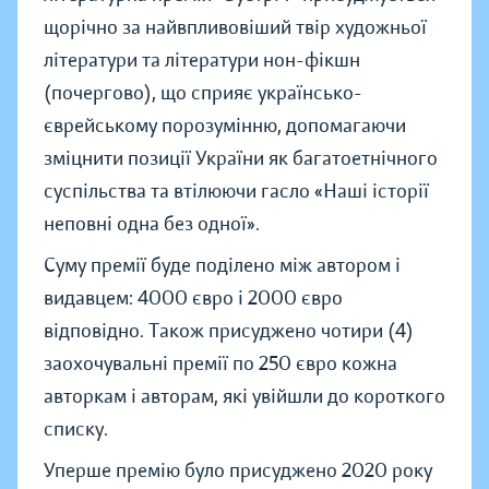
щорічно за найвпливовіший твір художньої
літератури та літератури нон-фікшн
(почергово), що сприяє українсько-
єврейському порозумінню, допомагаючи
зміцнити позиції України як багатоетнічного
суспільства та втілюючи гасло «Наші історії
неповні одна без одної».
Суму премії буде поділено між автором і
видавцем: 4000 євро і 2000 євро
відповідно. Також присуджено чотири (4)
заохочувальні премії по 250 євро кожна
авторкам і авторам, які увійшли до короткого
списку.
Уперше премію було присуджено 2020 року