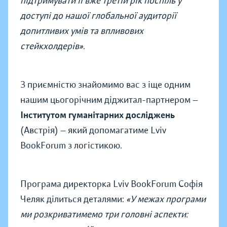
підтримувати її вже третій рік поспіль у
доступі до нашої глобальної аудиторії
допитливих умів та впливових
стейкхолдерів»
.
З приємністю знайомимо вас з іще одним
нашим цьогорічним діджитал-партнером —
Інститутом гуманітарних досліджень
(Австрія) — який допомагатиме Lviv
BookForum з логістикою.
Програма директорка Lviv BookForum Софія
Челяк ділиться деталями:
«У межах програми
ми розкриватимемо три головні аспекти: