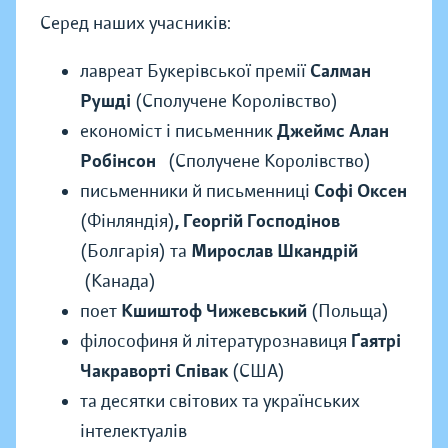
Серед наших учасників:
лавреат Букерівської премії
Салман
Рушді
(Сполучене Королівство)
економіст і письменник
Джеймс Алан
Робінсон
(Сполучене Королівство)
письменники й письменниці
Софі Оксен
(Фінляндія)
, Георгій Господінов
(Болгарія) та
Мирослав Шкандрій
(Канада)
поет
Кшиштоф Чижевський
(Польща)
філософиня й літературознавиця
Ґаятрі
Чакраворті Співак
(США)
та десятки світових та українських
інтелектуалів