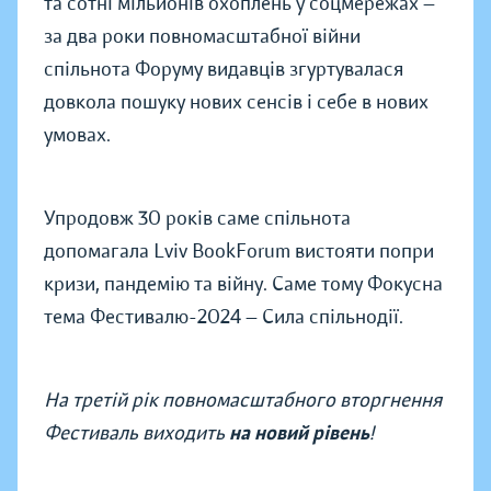
та сотні мільйонів охоплень у соцмережах —
за два роки повномасштабної війни
спільнота Форуму видавців згуртувалася
довкола пошуку нових сенсів і себе в нових
умовах.
Упродовж 30 років саме спільнота
допомагала Lviv BookForum вистояти попри
кризи, пандемію та війну. Саме тому Фокусна
тема Фестивалю-2024 — Сила спільнодії.
На третій рік повномасштабного вторгнення
Фестиваль виходить
на новий рівень
!