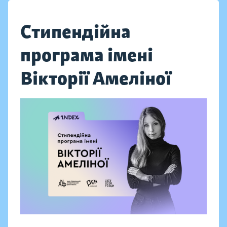
Стипендійна
програма імені
Вікторії Амеліної