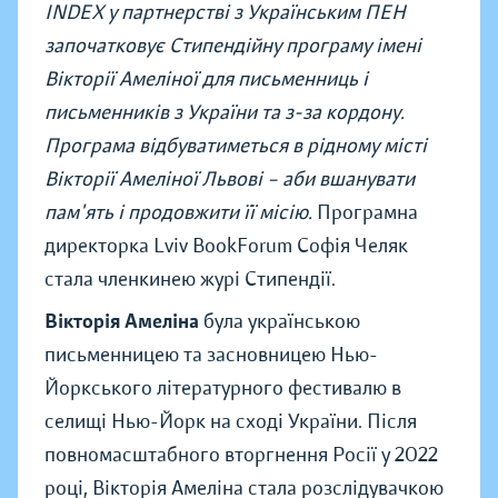
INDEX у партнерстві з Українським ПЕН
започатковує Стипендійну програму імені
Вікторії Амеліної для письменниць і
письменників з України та з-за кордону.
Програма відбуватиметься в рідному місті
Вікторії Амеліної Львові – аби вшанувати
пам'ять і продовжити її місію.
Програмна
директорка Lviv BookForum Софія Челяк
стала членкинею журі Стипендії.
Вікторія Амеліна
була українською
письменницею та засновницею Нью-
Йоркського літературного фестивалю в
селищі Нью-Йорк на сході України. Після
повномасштабного вторгнення Росії у 2022
році, Вікторія Амеліна стала розслідувачкою