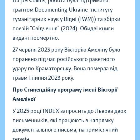
HarperCollins; робота була підтримана
грантом Documenting Ukraine Інституту
гуманітарних наук у Відні (IWM)) та збірки
поезій “Свідчення” (2024). Обидві книги
видані посмертно.
27 червня 2023 року Вікторію Амеліну було
поранено під час російського ракетного
удару по Краматорську. Вона померла від
травм 1 липня 2023 року.
Про Стипендійну програму імені Вікторії
Амеліної
У 2025 році INDEX запросить до Львова двох
письменників, які працюють в напрямку
документального письма, на тримісячний
термін.