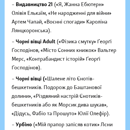
–
Видавництво 21
(«Я, Жанна Ебютерн»
Олівія Елькаїм, «Не народженні для війни»
Артем Чапай, «Воєнні спогади» Кароліна
Лянцкоронська).
–
Чорні вівці Adult
(«Фізика смутку» Ґеорґі
Ґосподінов, «Місто Сонних книжок» Вальтер
Мерс, «Контрабандист історій» Ґеорґі
Ґосподінов).
–
Чорні вівці (
«Шалене літо Єнотів-
бешкетників. Подорож до Баштанової
долини», «Різдвяний настрій Єнотиків-
бешкетників або як Морсик дива шукав»,
«Дідусь, Фабіо та Прошуто» Юлії Олефір).
–
Урбіно
(«Мій прапор запісяв котик» Лєни