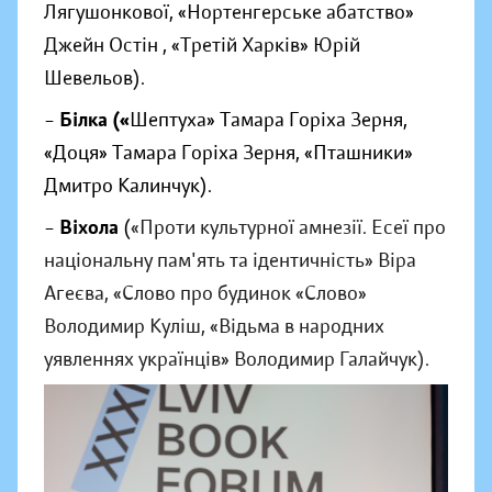
Лягушонкової, «Нортенгерське абатство»
Джейн Остін , «Третій Харків» Юрій
Шевельов).
–
Білка («
Шептуха» Тамара Горіха Зерня,
«Доця» Тамара Горіха Зерня, «Пташники»
Дмитро Калинчук).
–
Віхола
(
«Проти культурної амнезії. Есеї про
національну пам'ять та ідентичність» Віра
Агеєва, «Слово про будинок «Слово»
Володимир Куліш, «Відьма в народних
yявленнях українців» Володимир Галайчук).