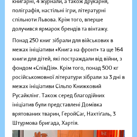
книгарні, 4 журнали, а також друкарня,
поліграфія, настільні ігри, літературні
спільноти Львова. Крім того, вперше
долучився ярмарок брендів та вінтажу.
Понад 250 книг зібрали для військових в
межах ініціативи «Книга на фронт» та ще 164
книги для дітей, які постраждали від війни, з
фондом «СпівДія». Крім того, понад 500 кг
російськомовної літератури зібрали за 3 дні в
межах ініціативи Сільпо Книжковий
Русайклінг. Також серед благодійних
ініціатив були представлені Домівка
врятованих тварин, ГеройCar, Нахтіґаль, 3
Штурмова бригада, Хартія.