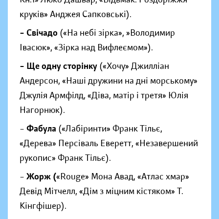
круків» Анджея Сапковські).
– Свічадо
(«На небі зірка», »Володимир
Івасюк», «Зірка над Вифлеємом»).
– Ще одну сторінку
(«Хочу» Джилліан
Андерсон, «Наші дружини на дні морському»
Джулія Армфілд, «Діва, матір і третя» Юлія
Нагорнюк).
–
Фабула
(«Лабіринти» Франк Тільє,
«Дерева» Персіваль Еверетт, «Незавершений
рукопис» Франк Тільє).
–
Жорж (
«Rouge» Мона Авад, «Атлас хмар»
Девід Мітчелл, «Дім з міцним кістяком» Т.
Кінгфішер).