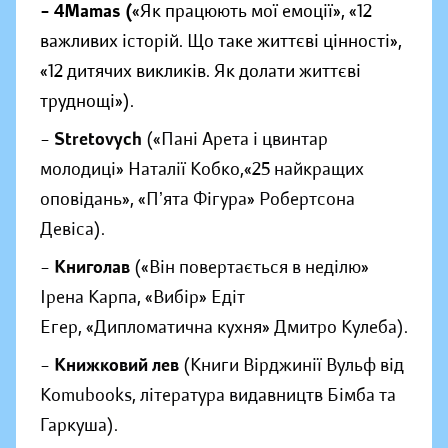
– 4Mamas (
«Як працюють мої емоції», «12
важливих історій. Що таке життєві цінності»,
«12 дитячих викликів. Як долати життєві
труднощі»).
–
Stretovych
(«Пані Арета і цвинтар
молодиці» Наталії Кобко,«25 найкращих
оповідань», «Пʼята Фігура» Робертсона
Девіса).
–
Книголав
(«Він повертається в неділю»
Ірена Карпа, ⁠«Вибір» Едіт
Егер, «Дипломатична кухня» Дмитро Кулеба).
–
Книжковий лев
(Книги Вірджинії Вульф від
Komubooks, література видавництв Бімба та
Гаркуша).