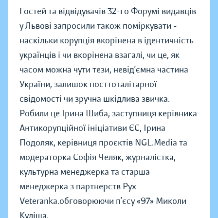
Гостей та відвідувачів 32-го Форумі видавців
у Львові запросили також поміркувати -
наскільки корупція вкорінена в ідентичність
українців і чи вкорінена взагалі, чи це, як
часом можна чути тези, невід’ємна частина
України, залишок посттоталітарної
свідомості чи зручна шкідлива звичка.
Робили це Ірина Шиба, заступниця керівника
Антикорупційної ініціативи ЄС, Ірина
Подоляк, керівниця проєктів NGL.Media та
модераторка Софія Челяк, журналістка,
культурна менеджерка та старша
менеджерка з партнерств Рух
Veteranka.обговорюючи п’єсу «97» Миколи
Куліша.