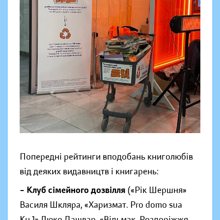
Попередні рейтинги вподобань книголюбів
від деяких видавництв і книгарень:
– Клуб сімейного дозвілля
(«Рік Шершня»
Василя Шкляра, «Харизмат. Pro domo sua
Кн.1» Люко Дашвар, «Відьмак. Роздоріжжя