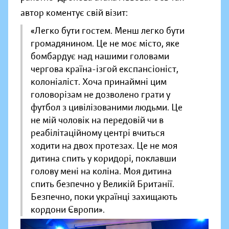
автор коментує свій візит:
«Легко бути гостем. Менш легко бути
громадянином. Це не моє місто, яке
бомбардує над нашими головами
чергова країна-ізгой експансіоніст,
колоніаліст. Хоча принаймні цим
головорізам не дозволено грати у
футбол з цивілізованими людьми. Це
не мій чоловік на передовій чи в
реабілітаційному центрі вчиться
ходити на двох протезах. Це не моя
дитина спить у коридорі, поклавши
голову мені на коліна. Моя дитина
спить безпечно у Великій Британії.
Безпечно, поки українці захищають
кордони Європи».