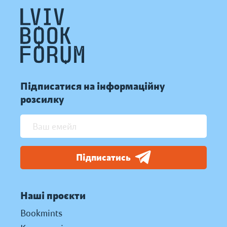
Підписатися на інформаційну
розсилку
Підписатись
Наші проєкти
Bookmints