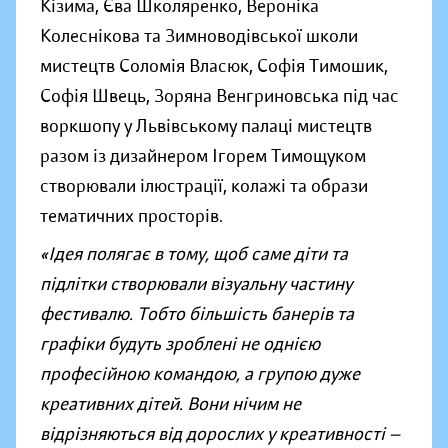
Кізима, Єва Школяренко, Вероніка
Колеснікова та Зимноводівської школи
мистецтв Соломія Власюк, Софія Тимошик,
Софія Швець, Зоряна Венгриновська під час
воркшопу у Львівському палаці мистецтв
разом із дизайнером Ігорем Тимощуком
створювали ілюстрації, колажі та образи
тематичних просторів.
«Ідея полягає в тому, щоб саме діти та
підлітки створювали візуальну частину
фестивалю. Тобто більшість банерів та
графіки будуть зроблені не однією
професійною командою, а групою дуже
креативних дітей. Вони нічим не
відрізняються від дорослих у креативності —