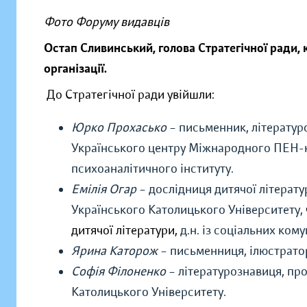
Фото Форуму видавців
Остап Сливинський, голова Стратегічної ради,
організації.
До Стратегічної ради увійшли:
Юрко Прохасько
– письменник, літературо
Українського центру Міжнародного ПЕН-кл
психоаналітичного інституту.
Емілія Огар
– дослідниця дитячої літерат
Українського Католицького Університету,
дитячої літератури,
д.н. із соціальних кому
Ярина Каторож
– письменниця, ілюстрато
Софія Філоненко
– літературознавиця, пр
Католицького Університету.