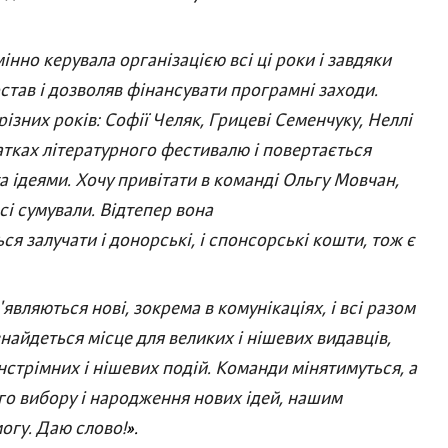
нно керувала організацією всі ці роки і завдяки
став і дозволяв фінансувати програмні заходи.
зних років: Софії Челяк, Грицеві Семенчуку, Неллі
атках літературного фестивалю і повертається
 ідеями. Хочу привітати в команді Ольгу Мовчан,
сі сумували. Відтепер вона
я залучати і донорські, і спонсорські кошти, тож є
являються нові, зокрема в комунікаціях, і всі разом
найдеться місце для великих і нішевих видавців,
йнстрімних і нішевих подій. Команди мінятимуться, а
го вибору і народження нових ідей, нашим
огу. Даю слово!
».