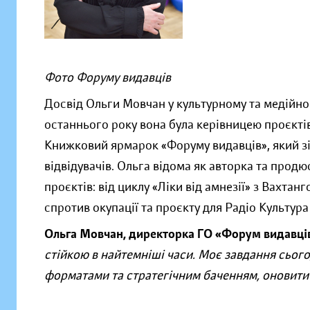
Фото Форуму видавців
Досвід Ольги Мовчан у культурному та медійно
останнього року вона була керівницею проєктів
Книжковий ярмарок «Форуму видавців», який зі
відвідувачів. Ольга відома як авторка та прод
проєктів: від циклу «Ліки від амнезії» з Вахтан
спротив окупації та проєкту для Радіо Культура 
Ольга Мовчан, директорка ГО «Форум видавців
стійкою в найтемніші часи. Моє завдання сього
форматами та стратегічним баченням, оновити 