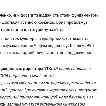
ченко
, чий досвід та відданість стали фундаментом
залишається частиною команди. Вона продовжує
 процесів та інституційну пам'ять.
а початок культурі літературних фестивалів та
анізувала перший Форум видавців у Львові у 1994-
дію на міжнародний рівень, постійно додаючи нові
вців», в.о. директора УІК:
«Я радію і пишаюся
1994 році лише з моєї чистої
, з якими ми створили громадську організацію, та
", зростав і розвивався упродовж усіх наступних
юдей, які приносили нові ідеї, нове бачення, а за
завжди залишатиметься актуальною книжковою