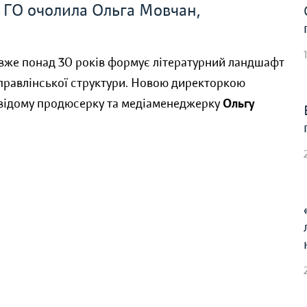
 вже понад 30 років формує літературний ландшафт
правлінської структури. Новою директоркою
о відому продюсерку та медіаменеджерку
Ольгу