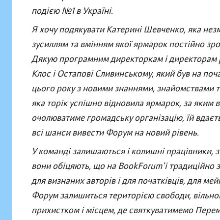
подією №1 в Україні.
Я хочу подякувати Катерині Шевченко, яка незмі
зусиллям та вмінням якої ярмарок постійно зро
Дякую програмним директоркам і директорам рі
Клос і Остапові Сливинському, який був на поч
цього року з новими знаннями, знайомствами та
яка торік успішно відновила ярмарок, за яким в
очолюватиме громадську організацію, їй вдаєтьс
всі шанси вивести Форум на новий рівень.
У команді залишаються і колишні працівники, з'
вони обіцяють, що на BookForum'і традиційно з
для визнаних авторів і для початківців, для ме
Форум залишиться територією свободи, вільно
прихистком і місцем, де святкуватимемо Перем