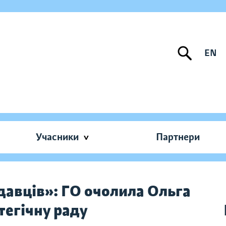
EN
Учасники
Партнери
давців»: ГО очолила Ольга
егічну раду