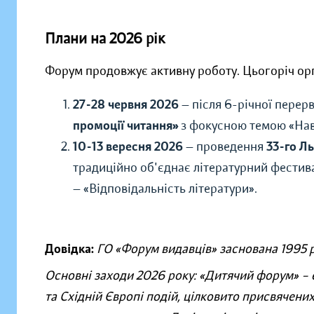
Плани на 2026 рік
Форум продовжує активну роботу. Цьогоріч орган
27-28 червня
2026
— після 6-річної перер
промоції читання»
з фокусною темою «Навк
10-13 вересня 2026
— проведення
33-го Л
традиційно об'єднає літературний фестив
— «Відповідальність літератури».
Довідка:
ГО «Форум видавців» заснована 1995 р
Основні заходи 2026 року:
«
Дитячий форум
»
– 
та Східній Європі подій, цілковито присвячених