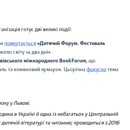
ізація готує дві великі події:
ви
повертається
«Дитячий Форум. Фестиваль
оло світу за два дні».
ьвівського міжнародного BookForum
, що
аль та книжковий ярмарок. Цьорічна
фокусна
тема
оку у Львові.
єдина в Україні й одна із небагатьох у Центральній
 дитячій літературі та читанню;
проводиться з 2016