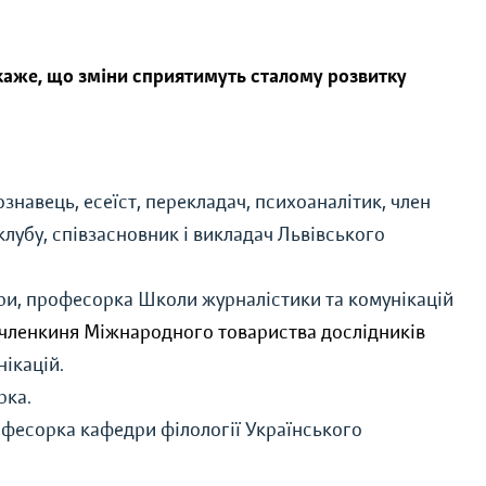
 каже, що зміни сприятимуть сталому розвитку
знавець, есеїст, перекладач, психоаналітик, член
убу, cпівзасновник і викладач Львівського
ури, професорка Школи журналістики та комунікацій
членкиня Міжнародного товариства дослідників
нікацій.
рка.
офесорка кафедри філології Українського