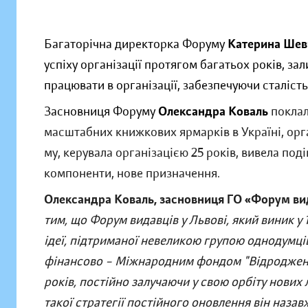
Багаторічна директорка Форуму
Катерина Шев
успіху організації протягом багатьох років, 
працювати в організації, забезпечуючи сталість
Засновниця Форуму
Олександра Коваль
поклал
масштабних книжкових ярмарків в Україні, орг
му, керувала організацією 25 років, вивела по
компоненти, нове призначення.
Олександра Коваль, засновниця ГО «Форум вида
тим, що Форум видавців у Львові, який виник у 
ідеї, підтриманої невеликою групою однодумців
фінансово – Міжнародним фондом "Відродження
років, постійно залучаючи у свою орбіту нових л
такої стратегії постійного оновлення він на