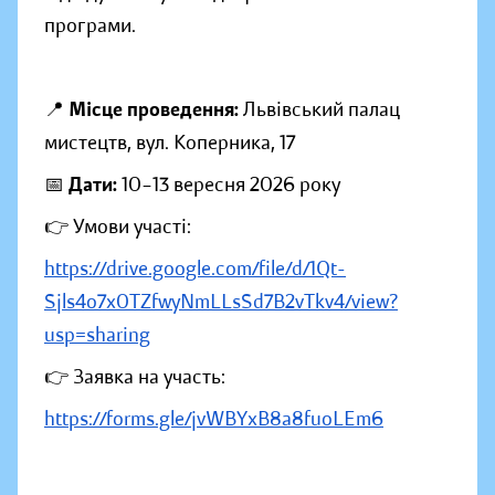
програми.
📍
Місце проведення:
Львівський палац
мистецтв, вул. Коперника, 17
📅
Дати:
10–13 вересня 2026 року
👉 Умови участі:
https://drive.google.com/file/d/1Qt-
Sjls4o7x0TZfwyNmLLsSd7B2vTkv4/view?
usp=sharing
👉 Заявка на участь:
https://forms.gle/jvWBYxB8a8fuoLEm6