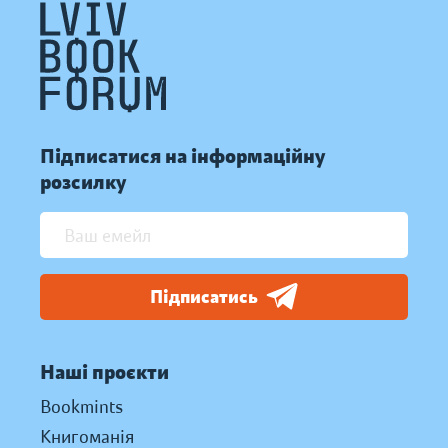
Підписатися на інформаційну
розсилку
Підписатись
Наші проєкти
Bookmints
Книгоманія