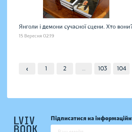
Янголи і демони сучасної сцени. Хто вони
15 Вересня 02:19
‹
1
2
...
103
104
Підписатися на інформаційн