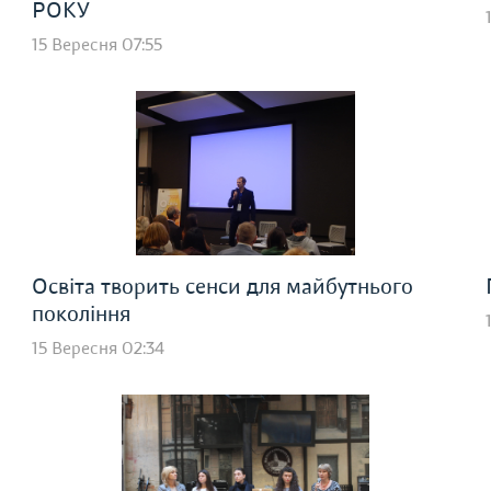
РОКУ
15 Вересня 07:55
Освіта творить сенси для майбутнього
покоління
15 Вересня 02:34