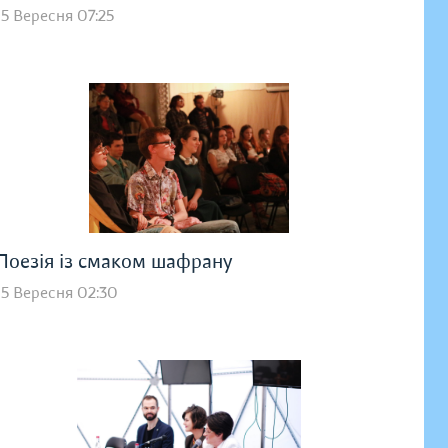
15 Вересня 07:25
Поезія із смаком шафрану
15 Вересня 02:30