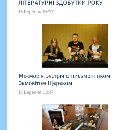
ЛІТЕРАТУРНІ ЗДОБУТКИ РОКУ
15 Вересня 19:30
Міжмор′я: зустріч із письменником
Земовітом Щереком
15 Вересня 02:47