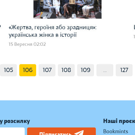
?
«Жертва, героїня або зрадниця»:
українська жінка в історії
15 Вересня 02:02
105
106
107
108
109
...
127
у розсилку
Наші проє
Bookmints
Підписатись