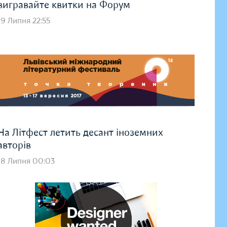
вигравайте квитки на Форум
19 Липня 22:55
На Літфест летить десант іноземних
авторів
18 Липня 00:03