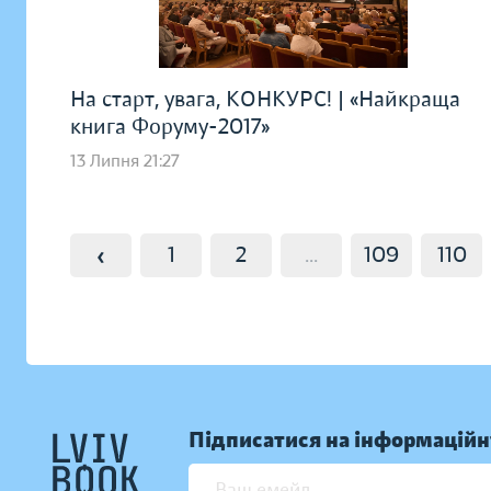
На старт, увага, КОНКУРС! | «Найкраща
книга Форуму-2017»
13 Липня 21:27
‹
1
2
...
109
110
Підписатися на інформаційн