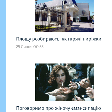
Площу розбирають, як гарячі пиріжки
25 Липня 00:55
Поговоримо про жіночу емансипацію