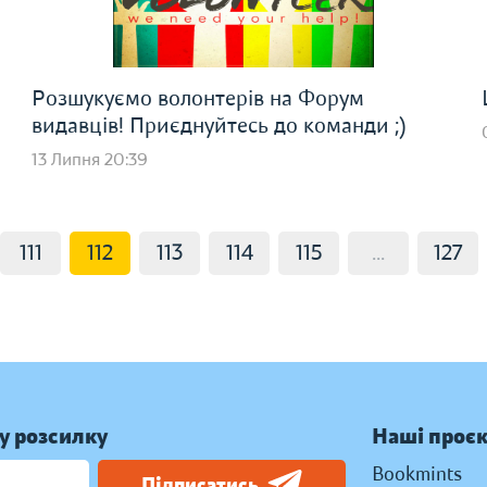
Розшукуємо волонтерів на Форум
видавців! Приєднуйтесь до команди ;)
13 Липня 20:39
111
112
113
114
115
...
127
у розсилку
Наші проє
Bookmints
Підписатись