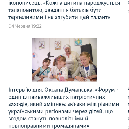
іконописець: «Кожна дитина народжується
талановитою, завдання батьків бути
терпеливими і не загубити цей талант»
04 Червня 19:22
Інтерв´ю дня. Оксана Думанська: «Форум -
один із найважливіших патріотичних
заходів, який зміцнює зв’язки між різними
українськими регіонами через дітей, що
згодом стануть повнолітніми й
повноправними громадянами»