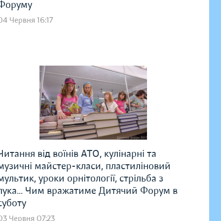
Форуму
04 Червня 16:17
Читання від воїнів АТО, кулінарні та
музичні майстер-класи, пластиліновий
мультик, уроки орнітології, стрільба з
лука... Чим вражатиме Дитячий Форум в
суботу
03 Червня 07:23