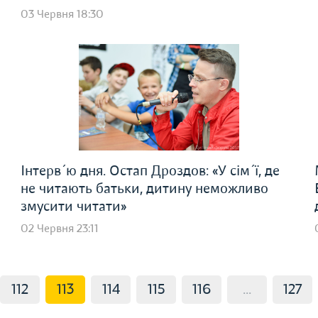
03 Червня 18:30
Інтерв´ю дня. Остап Дроздов: «У сім´ї, де
не читають батьки, дитину неможливо
змусити читати»
02 Червня 23:11
112
113
114
115
116
...
127