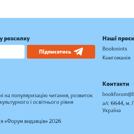
у розсилку
Наші проє
Bookmints
Підписатись
Книгоманія
Контакти
bookforum@b
ні на популяризацію читання, розвиток
ультурного і освітнього рівня
а/с 6644, м. 
Україна
ія «Форум видавців» 2026