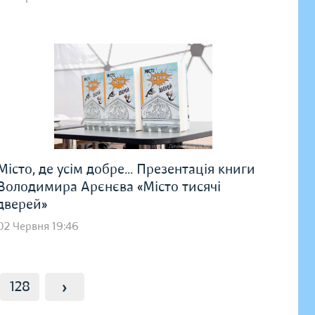
Місто, де усім добре... Презентація книги
Володимира Арєнєва «Місто тисячі
дверей»
02 Червня 19:46
›
128