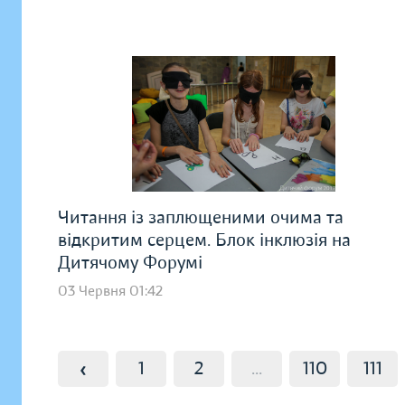
Читання із заплющеними очима та
відкритим серцем. Блок інклюзія на
Дитячому Форумі
03 Червня 01:42
‹
1
2
...
110
111