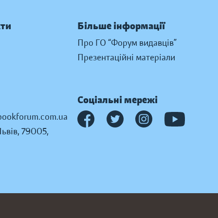
кти
Більше інформації
Про ГО “Форум видавців”
Презентаційні матеріали
Соціальні мережі
ookforum.com.ua
Львів, 79005,