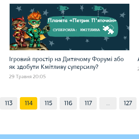
о
Ігровий простір на Дитячому Форумі або
як здобути Кмітливу суперсилу?
29 Травня 20:05
113
114
115
116
117
...
127