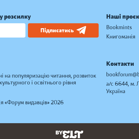
у розсилку
Наші проє
Bookmints
Підписатись
Книгоманія
Контакти
bookforum@b
ні на популяризацію читання, розвиток
ультурного і освітнього рівня
а/с 6644, м. 
Україна
ія «Форум видавців» 2026