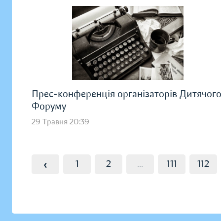
Прес-конференція організаторів Дитячог
Форуму
29 Травня 20:39
‹
1
2
...
111
112