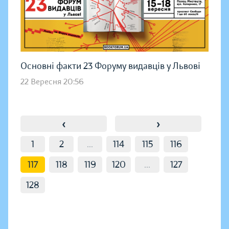
Основні факти 23 Форуму видавців у Львові
22 Вересня 20:56
‹
›
1
2
...
114
115
116
117
118
119
120
...
127
128