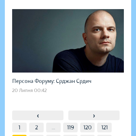
Персона Форуму: Срджан Срдич
20 Липня 00:42
‹
›
1
2
...
119
120
121