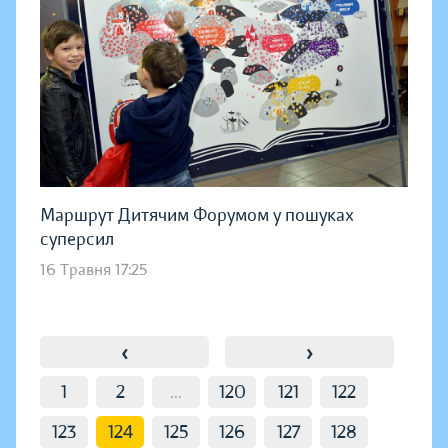
Маршрут Дитячим Форумом у пошуках
суперсил
16 Травня 17:25
‹
›
1
2
...
120
121
122
123
124
125
126
127
128