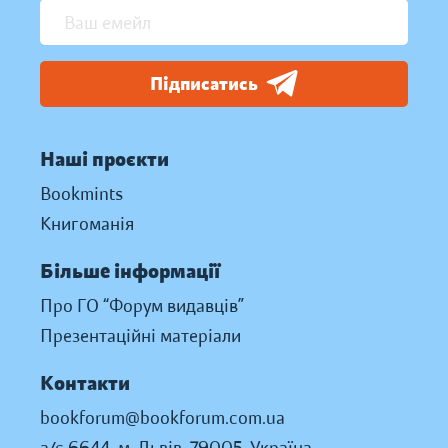
Підписатись
Наші проєкти
Bookmints
Книгоманія
Більше інформації
Про ГО “Форум видавців”
Презентаційні матеріали
Контакти
bookforum@bookforum.com.ua
а/с 6644, м. Львів, 79005, Україна