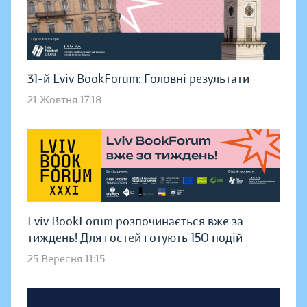
31-й Lviv BookForum: Головні результати
21 Жовтня 17:18
Lviv BookForum розпочинається вже за
тиждень! Для гостей готують 150 подій
25 Вересня 11:15