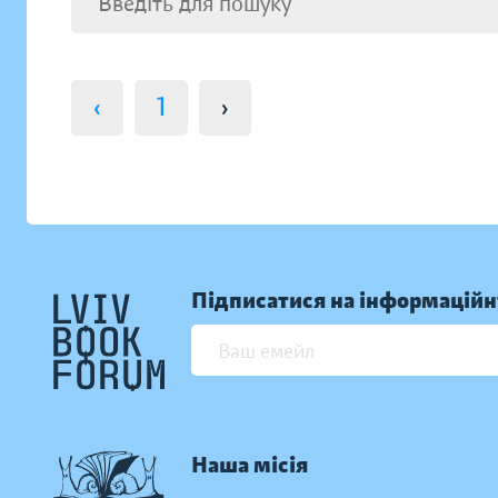
‹
1
›
Підписатися на інформаційн
Наша місія