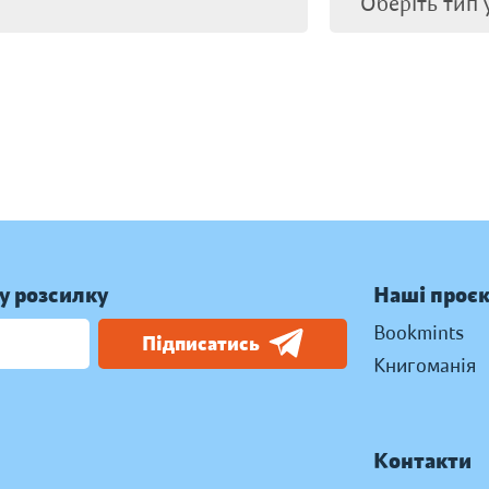
у розсилку
Наші проє
Bookmints
Підписатись
Книгоманія
Контакти