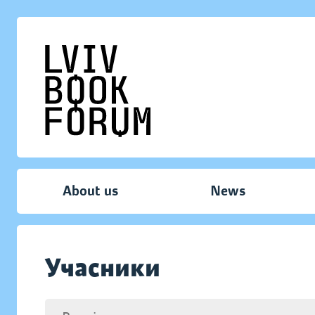
About us
News
Учасники