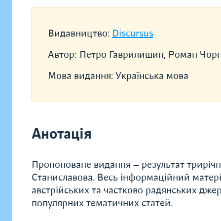
Видавництво:
Discursus
Автор:
Петро Гаврилишин, Роман Чор
Мова видання:
Українська мова
Анотація
Пропоноване видання — результат трирічної
Станиславова. Весь інфор­маційний матеріа
австрійських та частково радянських джер
популярних тематичних статей.