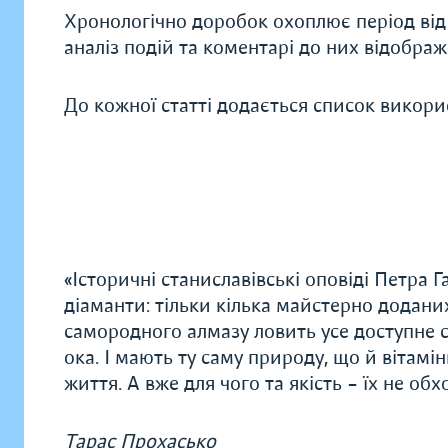
Хронологічно доробок охоплює період від се
аналіз подій та коментарі до них відобра
До кожної статті додається список викори
«Історичні станиславівські оповіді Петра
діаманти: тільки кілька майстерно доданих
самородного алмазу ловить усе доступне 
ока. І мають ту саму природу, що й вітамін
життя. А вже для чого та якість – їх не обх
Тарас Прохасько