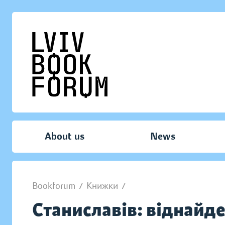
About us
News
Bookforum
/
Книжки
/
Станиславів: віднайден