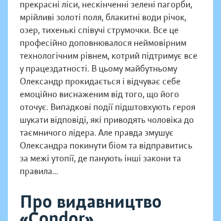
прекрасні ліси, нескінченні зелені пагорби,
мрійливі золоті поля, блакитні води річок,
озер, тихенькі співучі струмочки. Все це
професійно доповнювалося неймовірним
технологічним рівнем, котрий підтримує все
у працездатності. В цьому майбутньому
Олександр прокидається і відчуває себе
емоційно виснаженим від того, що його
оточує. Випадкові події підштовхують героя
шукати відповіді, які приводять чоловіка до
таємничого лідера. Але правда змушує
Олександра покинути біом та відправитись
за межі утопії, де панують інші закони та
правила...
Про видавництво
«Condor»