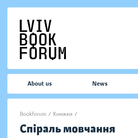
About us
News
Bookforum
/
Книжки
/
Спіраль мовчання