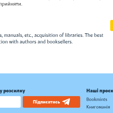
ї прийняти.
, manuals, etc., acquisition of libraries. The best
ation with authors and booksellers.
у розсилку
Наші проє
Bookmints
Підписатись
Книгоманія