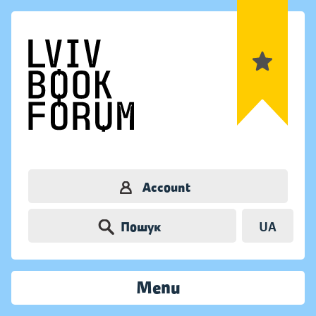
Account
Пошук
UA
Menu