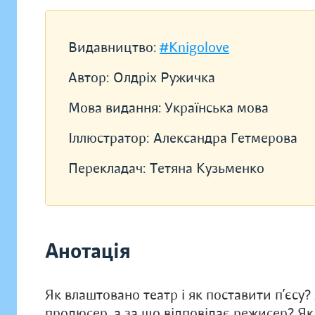
Видавництво:
#Knigolove
Автор:
Олдріх Ружичка
Мова видання:
Українська мова
Іллюстратор:
Александра Гетмерова
Перекладач:
Тетяна Кузьменко
Анотація
Як влаштовано театр і як поставити п’єсу
продюсер, а за що відповідає режисер? Я