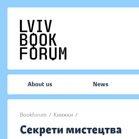
About us
News
Bookforum
/
Книжки
/
Секрети мистецтва