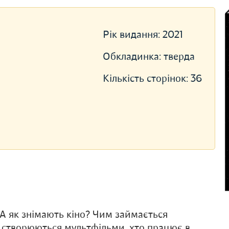
Рік видання:
2021
Обкладинка:
тверда
Кількість сторінок:
36
? А як знімають кіно? Чим займається
к створюються мультфільми, хто працює в