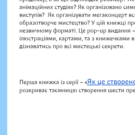
анімаційних студіях? Як організовано симф
виступів? Як організувати мегаконцерт вс
образотворче мистецтво? У цій книжці про 
незвичному форматі. Це pop-up видання 
ілюстраціями, картами, та з книжечками 
дізнаватись про всі мистецькі секрети.
Як це створен
Перша книжка із серії – «
розкриває таємницю створення шести пре