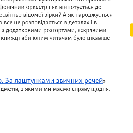
онічний оркестр і як він готується до
есвітньо відомої зірки? А як народжується
все це розповідається в деталях і в
– з додатковими розгортами, яскравими
в книжці аби юним читачам було цікавіше
о. За лаштунками звичних речей
»
дметів, з якими ми маємо справу щодня.