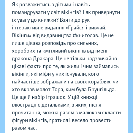
Як розважитись з дітьми і навіть
помандрувати у світ вікінгів? І як привернути
їх увагу до книжки? Взяти до рук
інтерактивне видання «Грайся і вивчай.
Вікінги» від видавництва #книголав. Це не
лише цікава розповідь про сильних,
хоробрих та кмітливий вікінгів від імені
дракона Дракара. Це не тільки надзвичайно
цікаві факти про те, як жили і чим займались
вікінги, які міфи у них існували, кого
найчастіше зображали на своїх кораблях, чи
хто вкрав молот Тора, ким була Брунгільда.
Це ще й набір іграшок. У цій книжці
ілюстрації є детальками, з яких, після
прочитання, можна разом з малюком скласти
фігури вікінгів, гратися і весело провести
разом час.