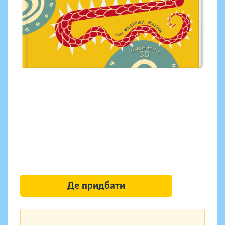
Де придбати